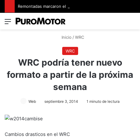
Remontadas marcaron el inicio del Campeonato de Invierno de Kartismo
Menú
Switch
B
Inicio
/
WRC
WRC
WRC podría tener nuevo
formato a partir de la próxima
semana
Web
septiembre 3, 2014
1 minuto de lectura
Cambios drasticos en el WRC