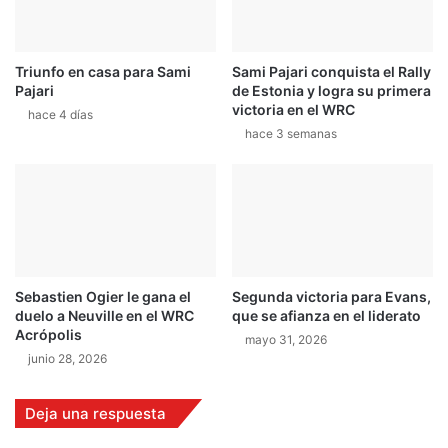
d
o
e
s
P
a
a
Triunfo en casa para Sami
Sami Pajari conquista el Rally
P
Pajari
de Estonia y logra su primera
s
u
victoria en el WRC
o
n
hace 4 días
A
hace 3 semanas
t
n
a
c
r
h
e
o
n
a
s
e
Sebastien Ogier le gana el
Segunda victoria para Evans,
s
duelo a Neuville en el WRC
que se afianza en el liderato
t
Acrópolis
mayo 31, 2026
e
junio 28, 2026
f
i
n
Deja una respuesta
d