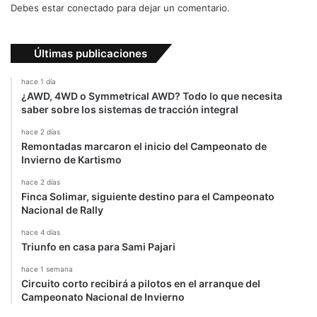
e
Debes estar conectado para dejar un comentario.
s
e
m
Últimas publicaciones
a
n
hace 1 día
a
¿AWD, 4WD o Symmetrical AWD? Todo lo que necesita
saber sobre los sistemas de tracción integral
hace 2 días
Remontadas marcaron el inicio del Campeonato de
Invierno de Kartismo
hace 2 días
Finca Solimar, siguiente destino para el Campeonato
Nacional de Rally
hace 4 días
Triunfo en casa para Sami Pajari
hace 1 semana
Circuito corto recibirá a pilotos en el arranque del
Campeonato Nacional de Invierno