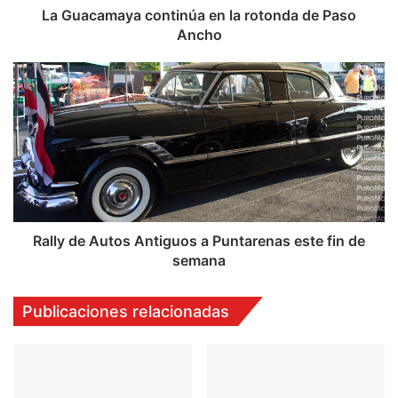
y
La Guacamaya continúa en la rotonda de Paso
a
Ancho
c
o
R
n
a
t
l
i
l
n
y
ú
d
a
e
e
A
n
u
l
t
Rally de Autos Antiguos a Puntarenas este fin de
a
o
semana
r
s
o
A
Publicaciones relacionadas
t
n
o
t
n
i
d
g
a
u