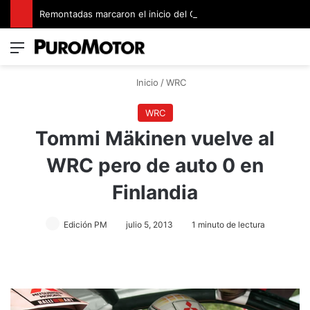
Remontadas marcaron el inicio del Campeonato de Invierno de Kartismo
Menú
Switch
B
Inicio
/
WRC
WRC
Tommi Mäkinen vuelve al
WRC pero de auto 0 en
Finlandia
Edición PM
julio 5, 2013
1 minuto de lectura