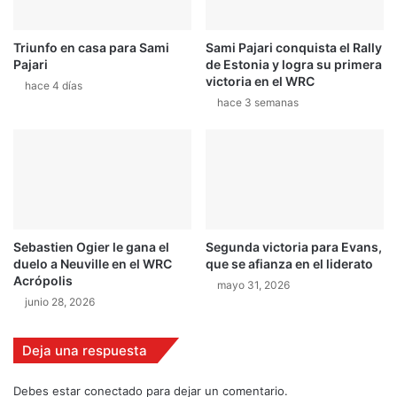
e
s
p
p
Triunfo en casa para Sami
Sami Pajari conquista el Rally
t
r
Pajari
de Estonia y logra su primera
á
victoria en el WRC
hace 4 días
c
hace 3 semanas
t
i
c
a
s
e
n
P
Sebastien Ogier le gana el
Segunda victoria para Evans,
u
duelo a Neuville en el WRC
que se afianza en el liderato
e
Acrópolis
mayo 31, 2026
b
junio 28, 2026
l
a
Deja una respuesta
Debes estar conectado para dejar un comentario.