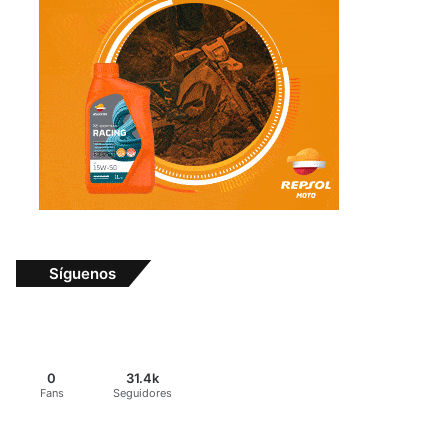
Síguenos
0
31.4k
Fans
Seguidores