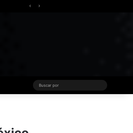
Facebook
X
YouTube
Instagram
TikTok
Acceso
Switch skin
Buscar
por
éxico