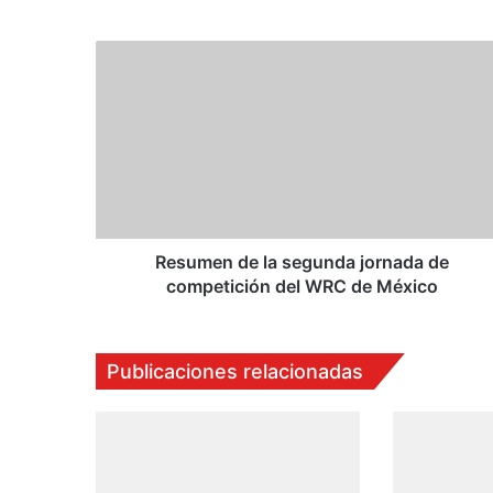
we
bo
ub
ra
b
ok
e
m
R
e
s
u
m
e
n
d
e
l
Resumen de la segunda jornada de
a
competición del WRC de México
s
e
g
Publicaciones relacionadas
u
n
d
a
j
o