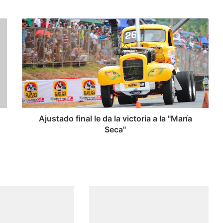
A
j
u
s
t
a
d
o
f
i
Ajustado final le da la victoria a la "María
n
Seca"
a
l
l
e
d
a
l
a
v