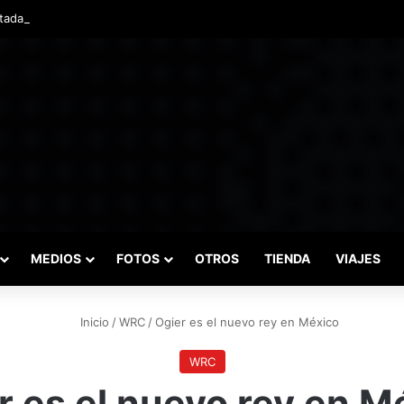
adas marcaron el inicio del Campeonato de Invierno de Kartismo
MEDIOS
FOTOS
OTROS
TIENDA
VIAJES
Inicio
/
WRC
/
Ogier es el nuevo rey en México
WRC
r es el nuevo rey en M