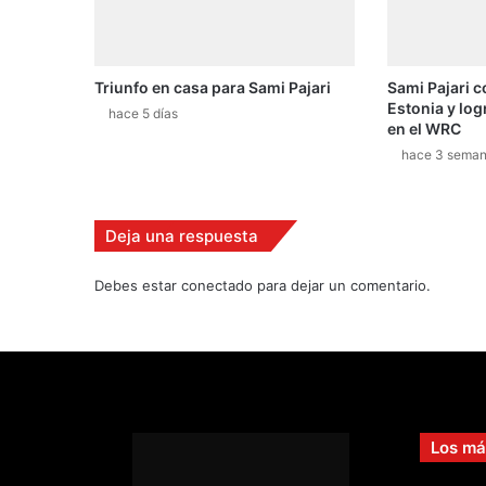
r
n
a
Triunfo en casa para Sami Pajari
Sami Pajari c
d
Estonia y log
a
hace 5 días
en el WRC
d
hace 3 sema
e
c
o
m
Deja una respuesta
p
e
Debes estar conectado para dejar un comentario.
t
i
c
i
ó
n
d
Los má
e
l