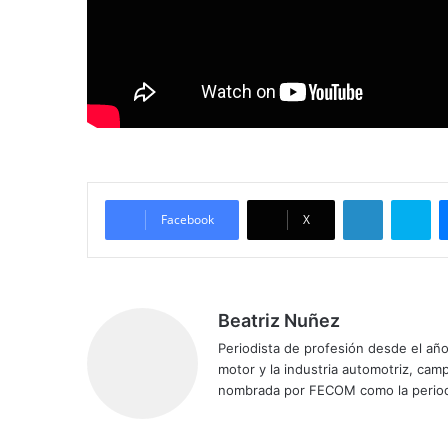
LinkedIn
Skype
Facebook
X
Beatriz Nuñez
Periodista de profesión desde el añ
motor y la industria automotriz, ca
nombrada por FECOM como la period
Siti
Fa
X
Yo
Ins
o
ce
uT
tag