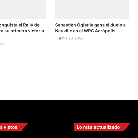
i
c
t
onquista el Rally de
Sebastien Ogier le gana el duelo a
o
ra su primera victoria
Neuville en el WRC Acrópolis
r
i
junio 28, 2026
nas
a
a
l
a
"
M
a
r
í
a
S
e
c
s vistos
Lo más actualizado
a
"