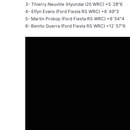
3- Thierry Neuville (Hyundai i20 WRC) +5´28″6
4- Elfyn Evans (Ford Fiesta RS WRC) +6´49″3
5- Martin Prokop (Ford Fiesta RS WRC) +9´54″4
6- Benito Guerra (Ford Fiesta RS WRC) +12´57″6