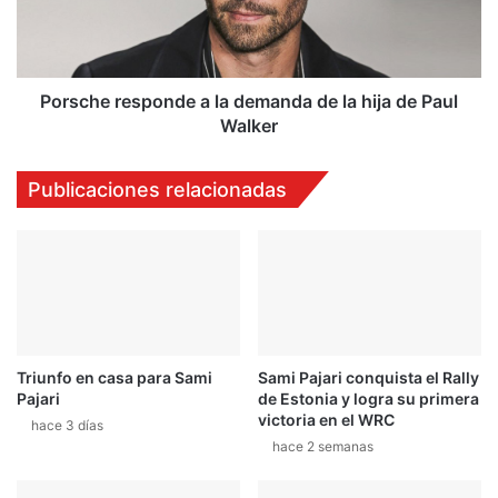
h
h
i
e
e
r
s
e
u
s
Porsche responde a la demanda de la hija de Paul
n
p
Walker
c
o
i
n
Publicaciones relacionadas
r
d
c
e
u
a
i
l
t
a
o
d
m
e
u
m
Triunfo en casa para Sami
Sami Pajari conquista el Rally
y
a
Pajari
de Estonia y logra su primera
t
n
victoria en el WRC
é
d
hace 3 días
hace 2 semanas
c
a
n
d
i
e