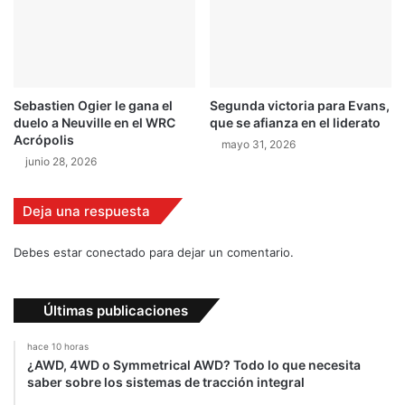
c
l
o
a
"
h
i
j
Sebastien Ogier le gana el
Segunda victoria para Evans,
a
duelo a Neuville en el WRC
que se afianza en el liderato
d
Acrópolis
mayo 31, 2026
e
junio 28, 2026
P
a
u
Deja una respuesta
l
W
Debes estar conectado para dejar un comentario.
a
l
k
Últimas publicaciones
e
r
hace 10 horas
¿AWD, 4WD o Symmetrical AWD? Todo lo que necesita
saber sobre los sistemas de tracción integral