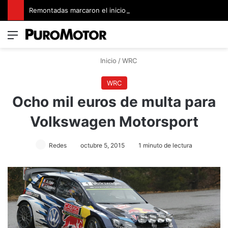
Remontadas marcaron el inicio del Campeonato de Invierno de Kartismo
Menú
Switch
B
Inicio
/
WRC
WRC
Ocho mil euros de multa para
Volkswagen Motorsport
Redes
octubre 5, 2015
1 minuto de lectura