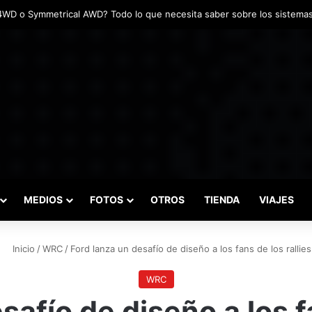
das marcaron el inicio del Campeonato de Invierno de Kartismo
MEDIOS
FOTOS
OTROS
TIENDA
VIAJES
Inicio
/
WRC
/
Ford lanza un desafío de diseño a los fans de los rallies
WRC
safío de diseño a los fa