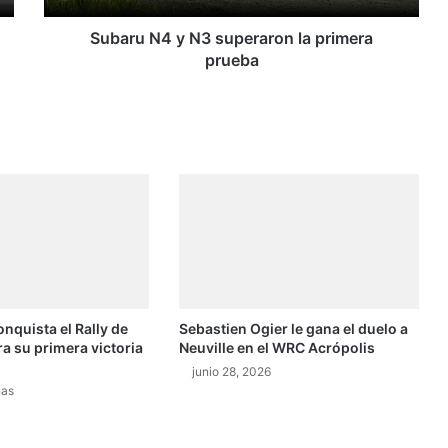
y
N
Subaru N4 y N3 superaron la primera
3
prueba
s
u
p
e
r
a
r
o
n
l
a
p
onquista el Rally de
Sebastien Ogier le gana el duelo a
r
ra su primera victoria
Neuville en el WRC Acrópolis
i
m
junio 28, 2026
nas
e
r
a