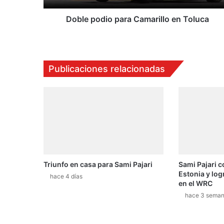
i
o
Doble podio para Camarillo en Toluca
p
a
r
a
Publicaciones relacionadas
C
a
m
a
r
i
l
l
o
Triunfo en casa para Sami Pajari
Sami Pajari c
e
Estonia y log
n
hace 4 días
en el WRC
T
hace 3 sema
o
l
u