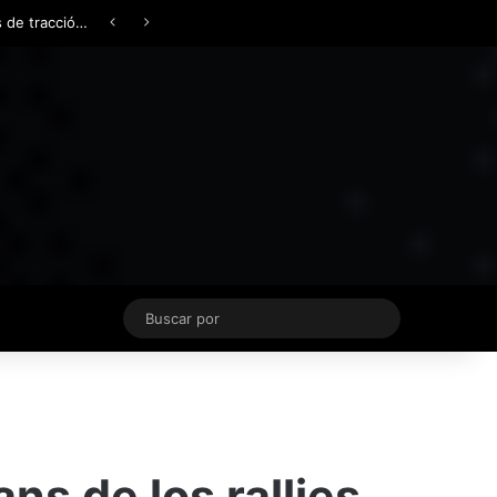
Facebook
X
YouTube
Instagram
TikTok
Acceso
Switch skin
Buscar
por
ns de los rallies