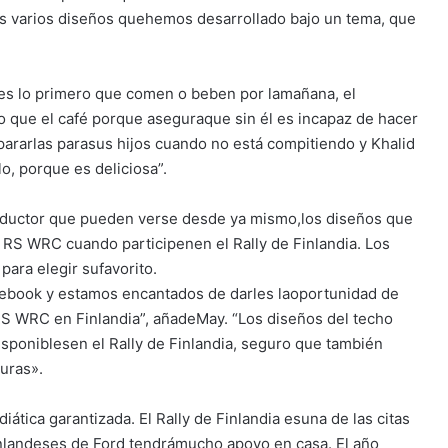
s varios diseños quehemos desarrollado bajo un tema, que
 es lo primero que comen o beben por lamañana, el
o que el café porque aseguraque sin él es incapaz de hacer
pararlas parasus hijos cuando no está compitiendo y Khalid
o, porque es deliciosa”.
nductor que pueden verse desde ya mismo,los diseños que
 RS WRC cuando participenen el Rally de Finlandia. Los
para elegir sufavorito.
ebook y estamos encantados de darles laoportunidad de
a RS WRC en Finlandia”, añadeMay. “Los diseños del techo
disponiblesen el Rally de Finlandia, seguro que también
turas».
tica garantizada. El Rally de Finlandia esuna de las citas
finlandeses de Ford tendrámucho apoyo en casa. El año