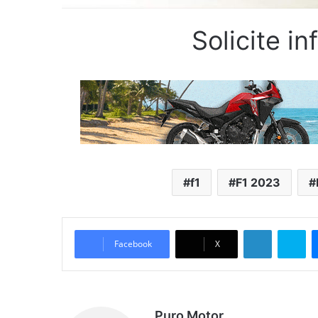
Solicite i
f1
F1 2023
LinkedIn
Sk
Facebook
X
Puro Motor