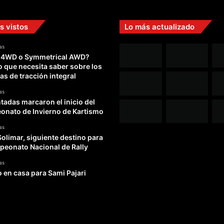
s vistos
Lo más actualizado
as
 4WD o Symmetrical AWD?
o que necesita saber sobre los
as de tracción integral
as
adas marcaron el inicio del
nato de Invierno de Kartismo
as
Solimar, siguiente destino para
peonato Nacional de Rally
as
o en casa para Sami Pajari