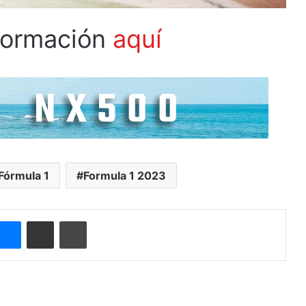
nformación
aquí
Fórmula 1
Formula 1 2023
ype
Messenger
Compartir por correo electrónico
Imprimir