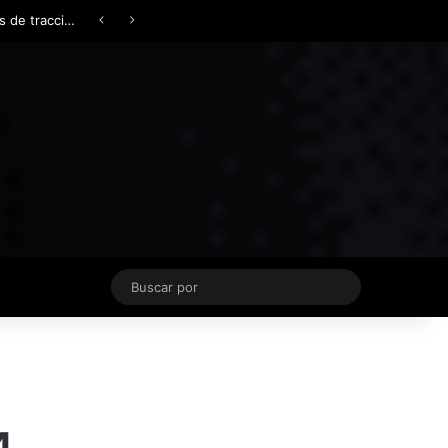
Facebook
X
YouTube
Instagram
TikTok
Acceso
Switch skin
Buscar
por
4