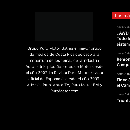
Los má
hace 2 dí
¿AWD,
Todo l
sistem
Grupo Puro Motor S.A es el mayor grupo
hace 3 dí
de medios de Costa Rica dedicado a la
Remont
cobertura de los temas de la Industria
Campeo
Automotriz y los Deportes de Motor desde
el año 2007. La Revista Puro Motor, revista
hace 3 dí
oficial de Expomovil desde el año 2009.
Finca 
Además Puro Motor TV, Puro Motor FM y
el Cam
PuroMotor.com
hace 4 dí
Triunf
Facebook
X
YouTube
Instagram
TikTok