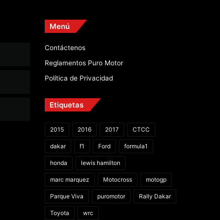
Menú
Contáctenos
Reglamentos Puro Motor
Política de Privacidad
Etiquetas
2015
2016
2017
CTCC
dakar
f1
Ford
formula1
honda
lewis hamilton
marc marquez
Motocross
motogp
Parque Viva
puromotor
Rally Dakar
Toyota
wrc