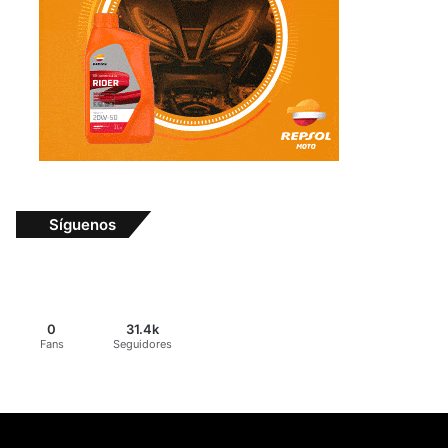
Síguenos
0
31.4k
Fans
Seguidores