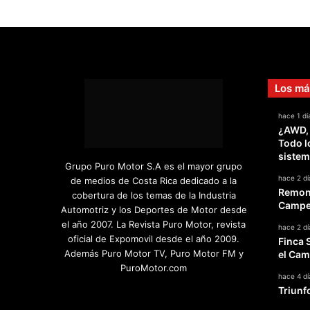
Los má
hace 1 dí
¿AWD,
Todo l
sistem
Grupo Puro Motor S.A es el mayor grupo
hace 2 dí
de medios de Costa Rica dedicado a la
Remont
cobertura de los temas de la Industria
Campeo
Automotriz y los Deportes de Motor desde
el año 2007. La Revista Puro Motor, revista
hace 2 dí
oficial de Expomovil desde el año 2009.
Finca 
Además Puro Motor TV, Puro Motor FM y
el Cam
PuroMotor.com
hace 4 dí
Triunf
Facebook
X
YouTube
Instagram
TikTok