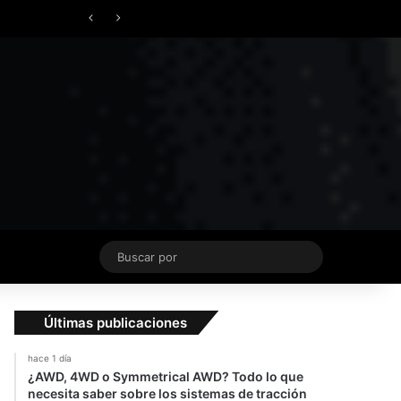
Facebook
X
YouTube
Instagram
TikTok
Acceso
Switch skin
Buscar
por
Últimas publicaciones
hace 1 día
¿AWD, 4WD o Symmetrical AWD? Todo lo que
necesita saber sobre los sistemas de tracción