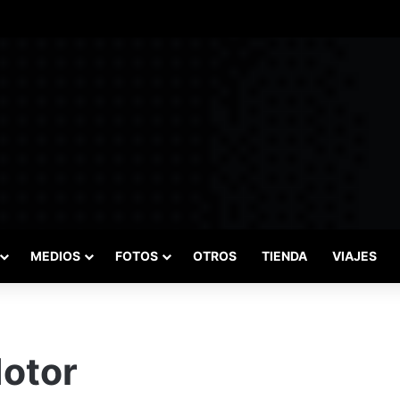
das marcaron el inicio del Campeonato de Invierno de Kartismo
MEDIOS
FOTOS
OTROS
TIENDA
VIAJES
Motor