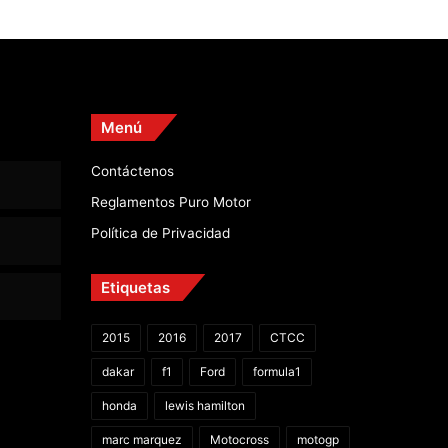
Menú
Contáctenos
Reglamentos Puro Motor
Política de Privacidad
Etiquetas
2015
2016
2017
CTCC
dakar
f1
Ford
formula1
honda
lewis hamilton
marc marquez
Motocross
motogp