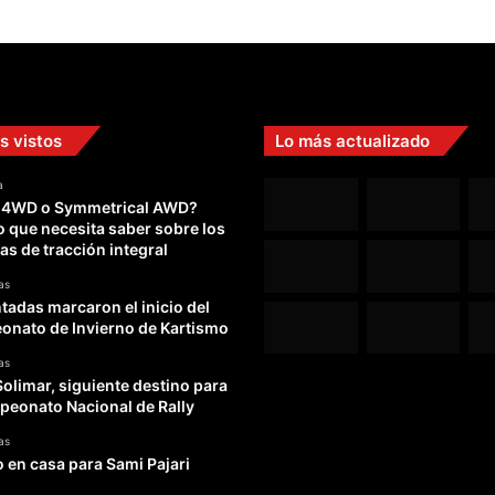
s vistos
Lo más actualizado
a
 4WD o Symmetrical AWD?
o que necesita saber sobre los
as de tracción integral
as
adas marcaron el inicio del
nato de Invierno de Kartismo
as
Solimar, siguiente destino para
peonato Nacional de Rally
as
o en casa para Sami Pajari