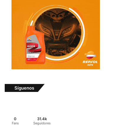
Síguenos
0
31.4k
Fans
Seguidores