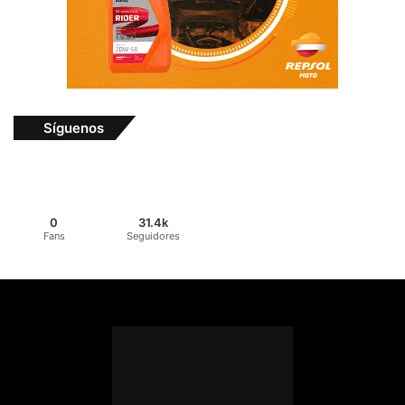
Síguenos
0
31.4k
Fans
Seguidores