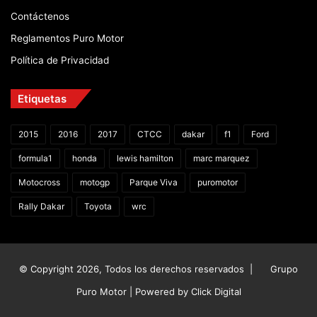
Contáctenos
Reglamentos Puro Motor
Política de Privacidad
Etiquetas
2015
2016
2017
CTCC
dakar
f1
Ford
formula1
honda
lewis hamilton
marc marquez
Motocross
motogp
Parque Viva
puromotor
Rally Dakar
Toyota
wrc
© Copyright 2026, Todos los derechos reservados |
Grupo
Puro Motor | Powered by
Click Digital