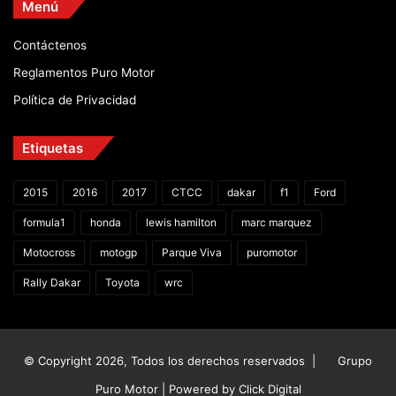
Menú
Contáctenos
Reglamentos Puro Motor
Política de Privacidad
Etiquetas
2015
2016
2017
CTCC
dakar
f1
Ford
formula1
honda
lewis hamilton
marc marquez
Motocross
motogp
Parque Viva
puromotor
Rally Dakar
Toyota
wrc
© Copyright 2026, Todos los derechos reservados |
Grupo
Puro Motor | Powered by
Click Digital