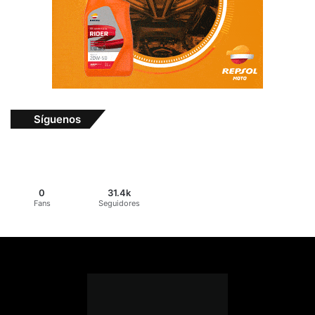
Síguenos
0
31.4k
Fans
Seguidores