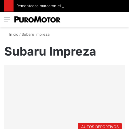
Remontadas marcaron el inicio del Campeonato de Invierno de Kartismo
Menú
Switch
B
Inicio
/
Subaru Impreza
Subaru Impreza
AUTOS DEPORTIVOS