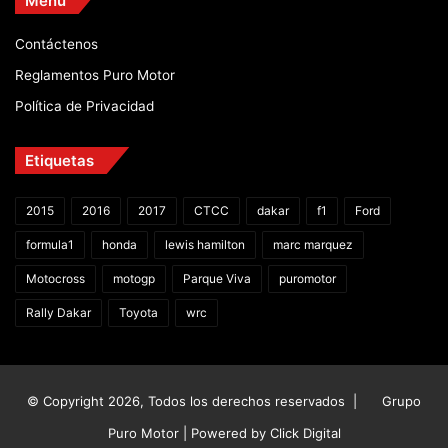
Menú
Contáctenos
Reglamentos Puro Motor
Política de Privacidad
Etiquetas
2015
2016
2017
CTCC
dakar
f1
Ford
formula1
honda
lewis hamilton
marc marquez
Motocross
motogp
Parque Viva
puromotor
Rally Dakar
Toyota
wrc
© Copyright 2026, Todos los derechos reservados |
Grupo
Puro Motor | Powered by
Click Digital