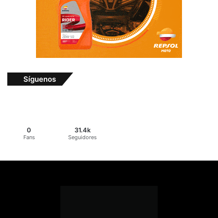
Síguenos
0
31.4k
Fans
Seguidores