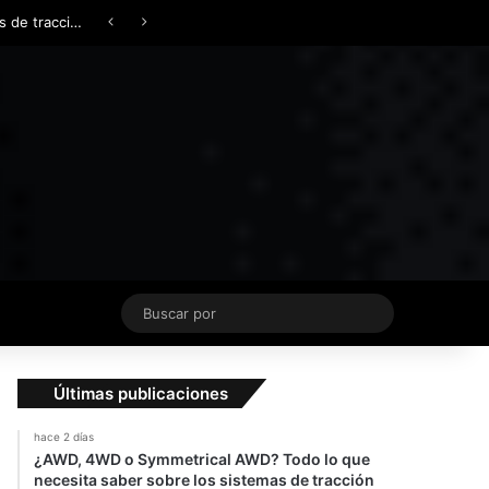
Facebook
X
YouTube
Instagram
TikTok
Acceso
Switch skin
Buscar
por
Últimas publicaciones
hace 2 días
¿AWD, 4WD o Symmetrical AWD? Todo lo que
necesita saber sobre los sistemas de tracción