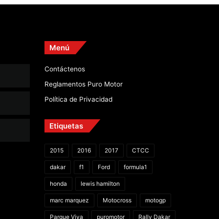
Menú
Contáctenos
Reglamentos Puro Motor
Política de Privacidad
Etiquetas
2015
2016
2017
CTCC
dakar
f1
Ford
formula1
honda
lewis hamilton
marc marquez
Motocross
motogp
Parque Viva
puromotor
Rally Dakar