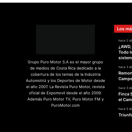
Los má
hace 2 dí
¿AWD,
Todo l
sistem
Grupo Puro Motor S.A es el mayor grupo
hace 3 dí
de medios de Costa Rica dedicado a la
Remont
cobertura de los temas de la Industria
Campeo
Automotriz y los Deportes de Motor desde
el año 2007. La Revista Puro Motor, revista
hace 3 dí
oficial de Expomovil desde el año 2009.
Finca 
Además Puro Motor TV, Puro Motor FM y
el Cam
PuroMotor.com
hace 5 dí
Triunf
Facebook
X
YouTube
Instagram
TikTok