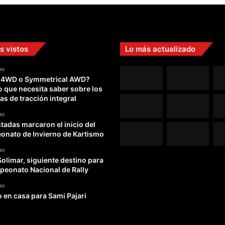
s vistos
Lo más actualizado
as
 4WD o Symmetrical AWD?
o que necesita saber sobre los
as de tracción integral
as
adas marcaron el inicio del
nato de Invierno de Kartismo
as
Solimar, siguiente destino para
peonato Nacional de Rally
as
o en casa para Sami Pajari