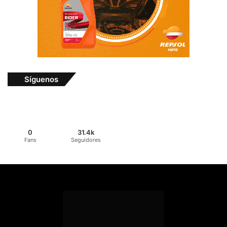
Síguenos
0
31.4k
Fans
Seguidores