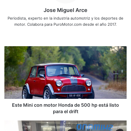
Jose Miguel Arce
Periodista, experto en la industria automotriz y los deportes de
motor. Colabora para PuroMotor.com desde el año 2017.
Sitio
web
Este
Mini
con
motor
Honda
de
500
hp
está
listo
Este Mini con motor Honda de 500 hp está listo
para
para el drift
el
drift
¿Necesita
resucitar