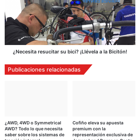
su
bici?
¡Llévela
a
la
Bicitón!
¿Necesita resucitar su bici? ¡Llévela a la Bicitón!
Publicaciones relacionadas
¿AWD, 4WD o Symmetrical
Cofiño eleva su apuesta
AWD? Todo lo que necesita
premium con la
saber sobre los sistemas de
representación exclusiva de