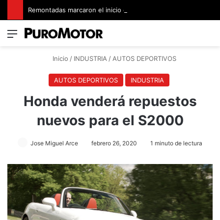
Remontadas marcaron el inicio del Campeonato de Invierno de Kartismo
Menú
Switch
B
Inicio
/
INDUSTRIA
/
AUTOS DEPORTIVOS
AUTOS DEPORTIVOS
INDUSTRIA
Honda venderá repuestos
nuevos para el S2000
Jose Miguel Arce
febrero 26, 2020
1 minuto de lectura