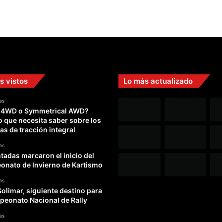
s vistos
Lo más actualizado
as
 4WD o Symmetrical AWD?
o que necesita saber sobre los
as de tracción integral
as
adas marcaron el inicio del
nato de Invierno de Kartismo
as
Solimar, siguiente destino para
peonato Nacional de Rally
as