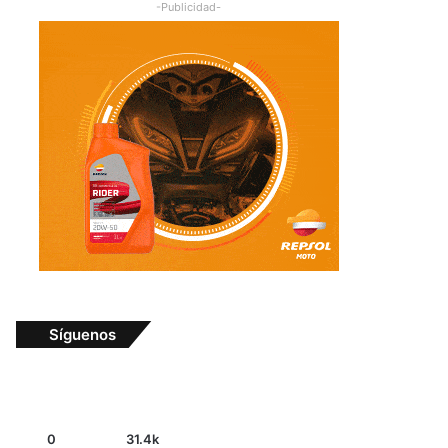
-Publicidad-
Síguenos
0
31.4k