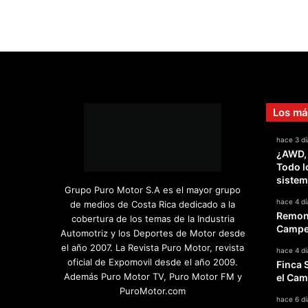
Los má
hace 3 dí
¿AWD,
Todo l
sistem
Grupo Puro Motor S.A es el mayor grupo
hace 4 dí
de medios de Costa Rica dedicado a la
Remont
cobertura de los temas de la Industria
Campeo
Automotriz y los Deportes de Motor desde
el año 2007. La Revista Puro Motor, revista
hace 4 dí
oficial de Expomovil desde el año 2009.
Finca 
Además Puro Motor TV, Puro Motor FM y
el Cam
PuroMotor.com
hace 6 dí