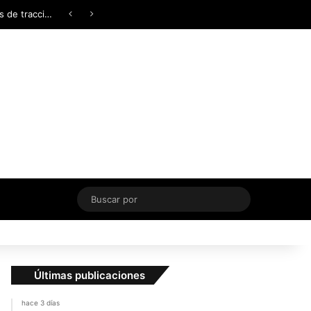
Facebook
X
YouTube
Instagram
TikTok
Acceso
Switch skin
¿AWD, 4WD o Symmetrical AWD? Todo lo que necesita saber sobre los sistemas de tracción integral
Buscar
por
Últimas publicaciones
hace 3 días