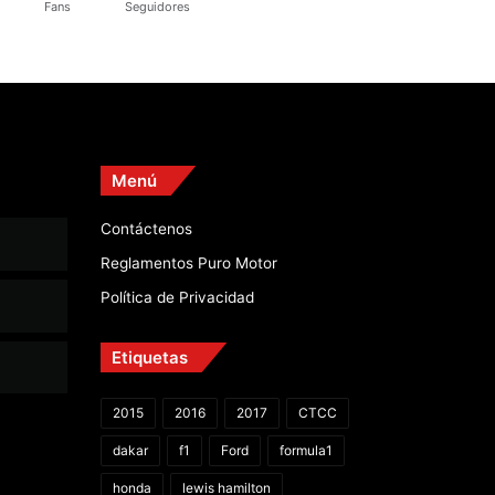
Fans
Seguidores
Menú
Contáctenos
Reglamentos Puro Motor
Política de Privacidad
Etiquetas
2015
2016
2017
CTCC
dakar
f1
Ford
formula1
honda
lewis hamilton