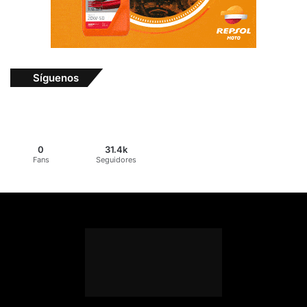
Síguenos
0
31.4k
Fans
Seguidores