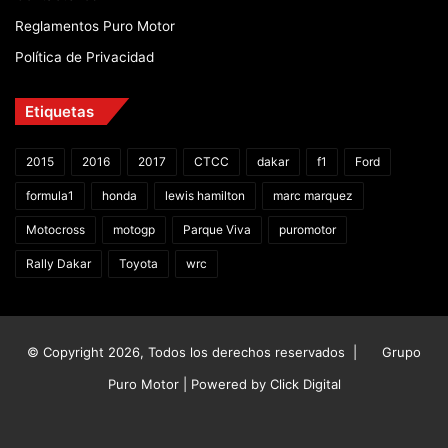
Reglamentos Puro Motor
Política de Privacidad
Etiquetas
2015
2016
2017
CTCC
dakar
f1
Ford
formula1
honda
lewis hamilton
marc marquez
Motocross
motogp
Parque Viva
puromotor
Rally Dakar
Toyota
wrc
© Copyright 2026, Todos los derechos reservados |
Grupo
Puro Motor | Powered by
Click Digital
Facebook
X
YouTube
Instagram
TikTok