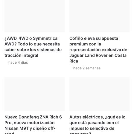
a
ñ
o
c
o
n
¿AWD, 4WD o Symmetrical
Cofiño eleva su apuesta
F
AWD? Todo lo que necesita
premium con la
e
saber sobre los sistemas de
representación exclusiva de
r
tracción integral
Jaguar Land Rover en Costa
r
Rica
hace 4 días
a
hace 2 semanas
r
i
i
n
c
r
e
í
Nuevo Dongfeng ZNA Rich 6
Autos eléctricos, ¿qué es lo
b
Pro, nueva motorización
que está pasando con el
l
Nissan M9T y diseño off-
impuesto selectivo de
e
road
consumo?