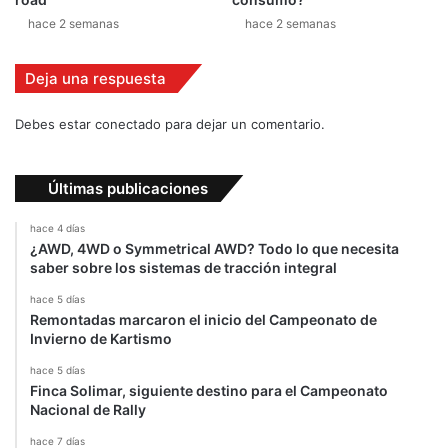
y
hace 2 semanas
hace 2 semanas
h
a
Deja una respuesta
s
u
p
Debes estar conectado para dejar un comentario.
e
r
a
Últimas publicaciones
d
o
hace 4 días
m
¿AWD, 4WD o Symmetrical AWD? Todo lo que necesita
saber sobre los sistemas de tracción integral
i
s
hace 5 días
e
Remontadas marcaron el inicio del Campeonato de
x
Invierno de Kartismo
p
hace 5 días
e
Finca Solimar, siguiente destino para el Campeonato
c
Nacional de Rally
t
a
hace 7 días