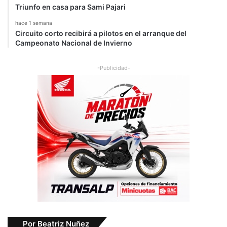
t
Triunfo en casa para Sami Pajari
i
hace 1 semana
v
Circuito corto recibirá a pilotos en el arranque del
a
Campeonato Nacional de Invierno
s
"
-Publicidad-
Por Beatriz Nuñez