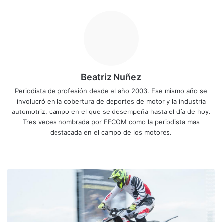
Beatriz Nuñez
Periodista de profesión desde el año 2003. Ese mismo año se
involucró en la cobertura de deportes de motor y la industria
automotriz, campo en el que se desempeña hasta el día de hoy.
Tres veces nombrada por FECOM como la periodista mas
destacada en el campo de los motores.
Siti
Fa
X
Yo
Ins
o
ce
uT
tag
we
bo
ub
ra
D
b
ok
e
m
i
e
z
s