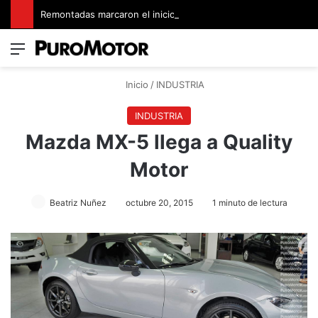
Remontadas marcaron el inicio del Campeonato de Invierno de Kartismo
Menú
Switch
B
Inicio
/
INDUSTRIA
INDUSTRIA
Mazda MX-5 llega a Quality
Motor
Beatriz Nuñez
octubre 20, 2015
1 minuto de lectura