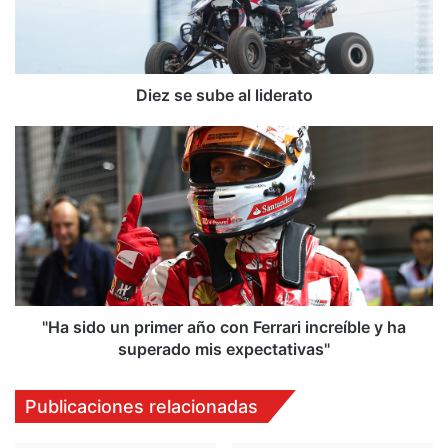
e
s
u
b
e
Diez se sube al liderato
a
l
"
l
H
i
a
d
s
e
i
r
d
a
o
t
u
o
n
p
"Ha sido un primer año con Ferrari increíble y ha
r
superado mis expectativas"
i
m
Publicaciones relacionadas
e
r