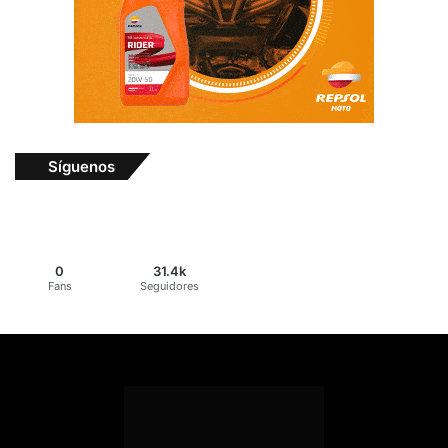
Síguenos
0
31.4k
Fans
Seguidores