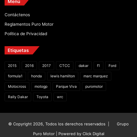
Menú
Contáctenos
Reglamentos Puro Motor
Política de Privacidad
Etiquetas
2015
2016
2017
CTCC
dakar
f1
Ford
formula1
honda
lewis hamilton
marc marquez
Motocross
motogp
Parque Viva
puromotor
Rally Dakar
Toyota
wrc
© Copyright 2026, Todos los derechos reservados |
Grupo
Puro Motor | Powered by
Click Digital