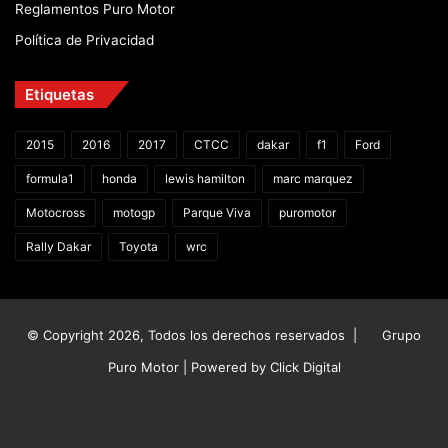
Reglamentos Puro Motor
Política de Privacidad
Etiquetas
2015
2016
2017
CTCC
dakar
f1
Ford
formula1
honda
lewis hamilton
marc marquez
Motocross
motogp
Parque Viva
puromotor
Rally Dakar
Toyota
wrc
© Copyright 2026, Todos los derechos reservados |
Grupo
Puro Motor | Powered by
Click Digital
Facebook
X
YouTube
Instagram
TikTok