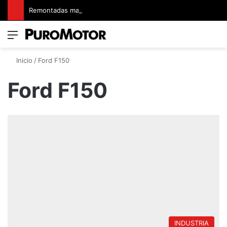
Remontadas marcaron el inicio del Campeonato de Invierno de Kartismo
Menú
Switch
B
Inicio
/
Ford F150
Ford F150
INDUSTRIA