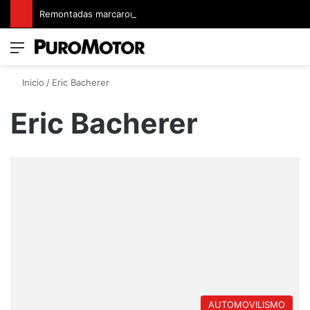
Remontadas marcaron el inicio del Campeonato de Invierno de Kartismo
Menú
Switch
B
Inicio
/
Eric Bacherer
Eric Bacherer
AUTOMOVILISMO