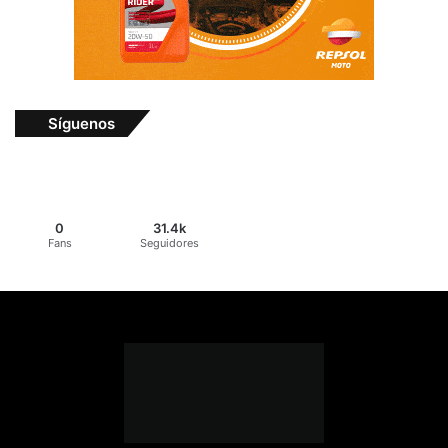
Síguenos
0
31.4k
Fans
Seguidores