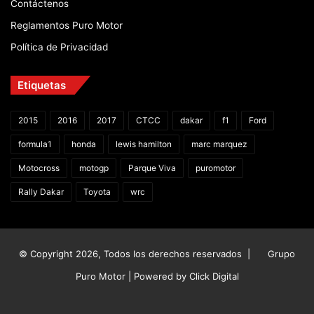
Contáctenos
Reglamentos Puro Motor
Política de Privacidad
Etiquetas
2015
2016
2017
CTCC
dakar
f1
Ford
formula1
honda
lewis hamilton
marc marquez
Motocross
motogp
Parque Viva
puromotor
Rally Dakar
Toyota
wrc
© Copyright 2026, Todos los derechos reservados |
Grupo
Puro Motor | Powered by
Click Digital
Facebook
X
YouTube
Instagram
TikTok