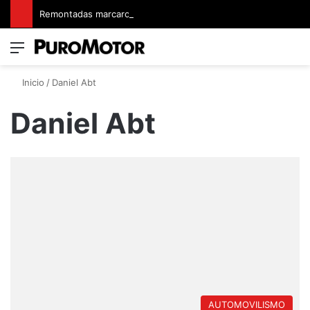
Remontadas marcaron el inicio del Campeonato de Invierno de Kartismo
Menú
Switch
B
Inicio
/
Daniel Abt
Daniel Abt
AUTOMOVILISMO