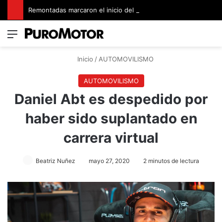
Remontadas marcaron el inicio del Campeonato de Invierno de Kartismo
Menú
Switch
B
Inicio
/
AUTOMOVILISMO
AUTOMOVILISMO
Daniel Abt es despedido por
haber sido suplantado en
carrera virtual
Beatriz Nuñez
mayo 27, 2020
2 minutos de lectura