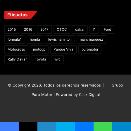
Etiquetas
2015
2016
2017
CTCC
dakar
f1
Ford
formula1
honda
lewis hamilton
marc marquez
Motocross
motogp
Parque Viva
puromotor
Rally Dakar
Toyota
wrc
© Copyright 2026, Todos los derechos reservados |
Grupo
Puro Motor | Powered by
Click Digital
Facebook
X
YouTube
Instagram
TikTok