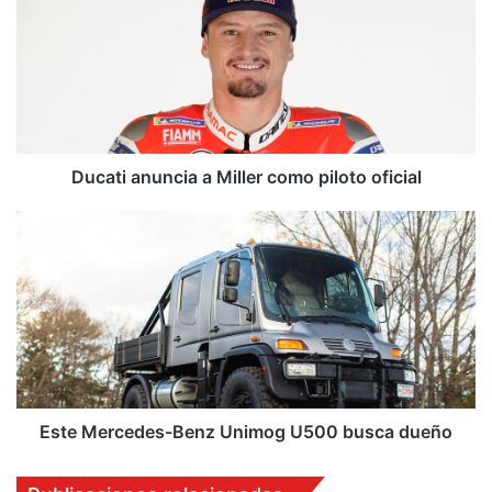
a
Miller
como
piloto
oficial
Ducati anuncia a Miller como piloto oficial
Este
Mercedes-
Benz
Unimog
U500
busca
dueño
Este Mercedes-Benz Unimog U500 busca dueño