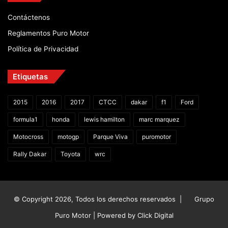
Contáctenos
Reglamentos Puro Motor
Política de Privacidad
Etiquetas
2015
2016
2017
CTCC
dakar
f1
Ford
formula1
honda
lewis hamilton
marc marquez
Motocross
motogp
Parque Viva
puromotor
Rally Dakar
Toyota
wrc
© Copyright 2026, Todos los derechos reservados |
Grupo
Puro Motor | Powered by
Click Digital