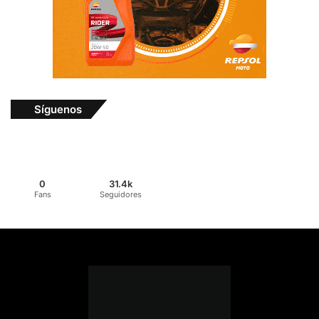
Síguenos
0
31.4k
Fans
Seguidores