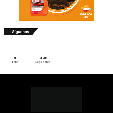
Síguenos
0
31.4k
Fans
Seguidores