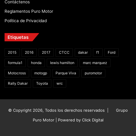
Contáctenos
Reglamentos Puro Motor
Política de Privacidad
Etiquetas
2015
2016
2017
CTCC
dakar
f1
Ford
formula1
honda
lewis hamilton
marc marquez
Motocross
motogp
Parque Viva
puromotor
Rally Dakar
Toyota
wrc
© Copyright 2026, Todos los derechos reservados |
Grupo
Puro Motor | Powered by
Click Digital
Facebook
X
YouTube
Instagram
TikTok