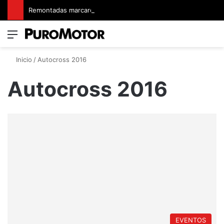
Remontadas marcaron el inicio del Campeonato de Invierno de Kartismo
Menú
Switch
B
Inicio
/
Autocross 2016
Autocross 2016
EVENTOS