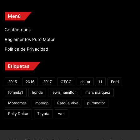
Menú
Contáctenos
Reglamentos Puro Motor
Política de Privacidad
Etiquetas
2015
2016
2017
CTCC
dakar
f1
Ford
formula1
honda
lewis hamilton
marc marquez
Motocross
motogp
Parque Viva
puromotor
Rally Dakar
Toyota
wrc