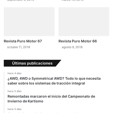
u
0
g
0
a
N
m
m
a
y
1
5
Revista Puro Motor 67
Revista Puro Motor 66
0
octubre 11, 2018
agosto 9, 2018
c
a
b
Últimas publicaciones
a
l
hace 4 días
l
¿AWD, 4WD o Symmetrical AWD? Todo lo que necesita
o
saber sobre los sistemas de tracción integral
s
hace 5 días
Remontadas marcaron el inicio del Campeonato de
Invierno de Kartismo
hace 5 días