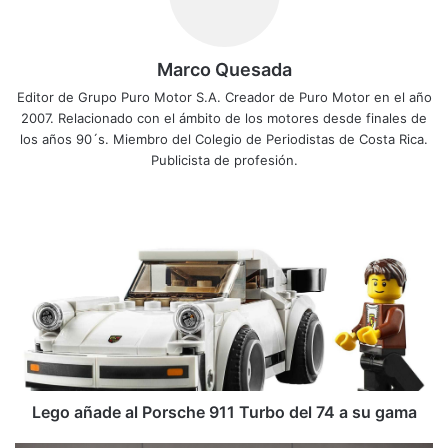
Marco Quesada
Editor de Grupo Puro Motor S.A. Creador de Puro Motor en el año
2007. Relacionado con el ámbito de los motores desde finales de
los años 90´s. Miembro del Colegio de Periodistas de Costa Rica.
Publicista de profesión.
L
e
g
o
a
ñ
a
d
e
a
Lego añade al Porsche 911 Turbo del 74 a su gama
l