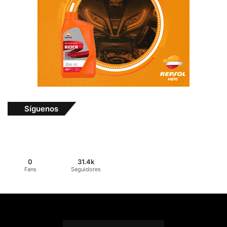
Síguenos
0
31.4k
Fans
Seguidores