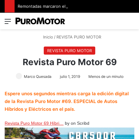
Remontadas marcaron el inicio del Campeonato de Invierno de Kartismo
Menú
Switch
B
Inicio
/
REVISTA PURO MOTOR
REVISTA PURO MOTOR
Revista Puro Motor 69
Marco Quesada
julio 1, 2019
Menos de un minuto
Espere unos segundos mientras carga la edición digital
de la Revista Puro Motor #69. ESPECIAL de Autos
Híbridos y Eléctricos en el país.
Revista Puro Motor 69 Híbri…
by on Scribd