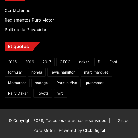
Contáctenos
Reglamentos Puro Motor
Política de Privacidad
Etiquetas
2015
2016
2017
CTCC
dakar
f1
Ford
formula1
honda
lewis hamilton
marc marquez
Motocross
motogp
Parque Viva
puromotor
Rally Dakar
Toyota
wrc
© Copyright 2026, Todos los derechos reservados |
Grupo
Puro Motor | Powered by
Click Digital