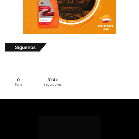
Síguenos
0
31.4k
Fans
Seguidores