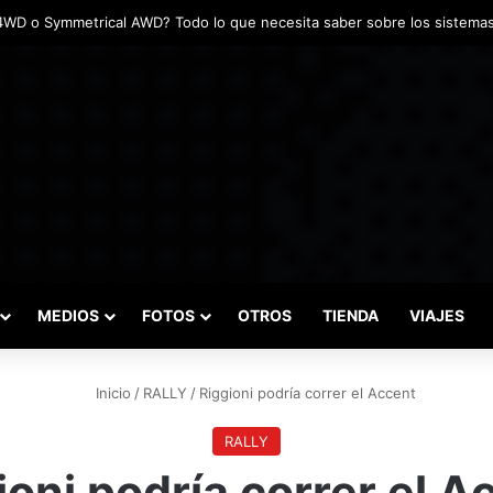
das marcaron el inicio del Campeonato de Invierno de Kartismo
MEDIOS
FOTOS
OTROS
TIENDA
VIAJES
Inicio
/
RALLY
/
Riggioni podría correr el Accent
RALLY
ioni podría correr el A