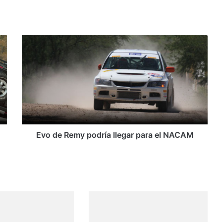
E
v
o
d
e
R
e
m
y
p
Evo de Remy podría llegar para el NACAM
o
d
r
í
a
l
l
e