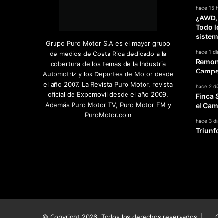
hace 15 
¿AWD,
Todo l
sistem
Grupo Puro Motor S.A es el mayor grupo
hace 1 dí
de medios de Costa Rica dedicado a la
Remont
cobertura de los temas de la Industria
Campeo
Automotriz y los Deportes de Motor desde
el año 2007. La Revista Puro Motor, revista
hace 2 dí
oficial de Expomovil desde el año 2009.
Finca 
Además Puro Motor TV, Puro Motor FM y
el Cam
PuroMotor.com
hace 3 dí
Triunf
Facebook
X
YouTube
Instagram
TikTok
© Copyright 2026, Todos los derechos reservados |
G