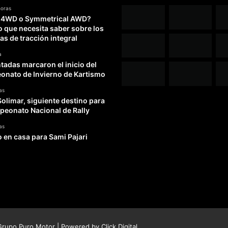
horas
 4WD o Symmetrical AWD?
o que necesita saber sobre los
as de tracción integral
a
adas marcaron el inicio del
nato de Invierno de Kartismo
as
Solimar, siguiente destino para
peonato Nacional de Rally
as
o en casa para Sami Pajari
rupo Puro Motor | Powered by
Click Digital