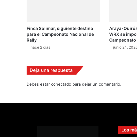
"
H
u
m
Finca Solimar, siguiente destino
Araya-Quirós
m
para el Campeonato Nacional de
WRX se impone
e
Rally
Campeonato N
r
hace 2 días
junio 24, 202
"
n
i
p
Deja una respuesta
ó
n
Debes estar conectado para dejar un comentario.
Los má