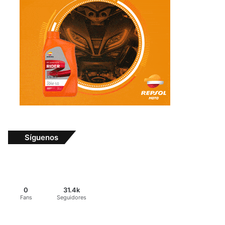
Síguenos
0
31.4k
Fans
Seguidores