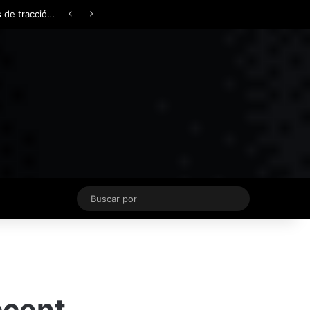
Facebook
X
YouTube
Instagram
TikTok
Acceso
Switch skin
Buscar
por
ccent