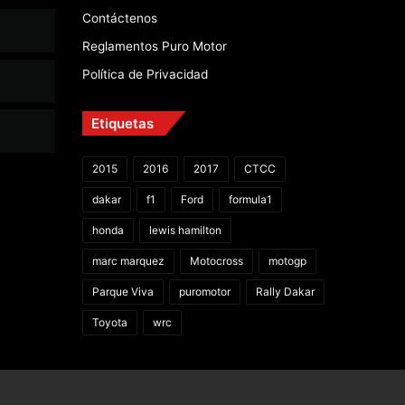
Contáctenos
Reglamentos Puro Motor
Política de Privacidad
Etiquetas
2015
2016
2017
CTCC
dakar
f1
Ford
formula1
honda
lewis hamilton
marc marquez
Motocross
motogp
Parque Viva
puromotor
Rally Dakar
Toyota
wrc
Facebook
X
YouTube
Instagram
TikTok