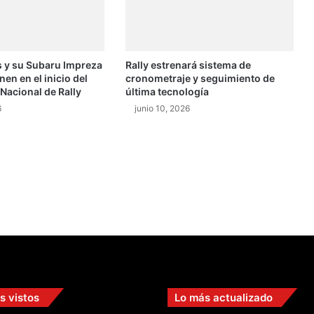
g
a
r
p
 y su Subaru Impreza
Rally estrenará sistema de
a
n en el inicio del
cronometraje y seguimiento de
r
acional de Rally
última tecnología
a
6
junio 10, 2026
e
l
N
A
C
A
M
s vistos
Lo más actualizado