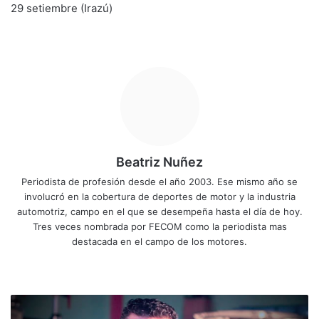
29 setiembre (Irazú)
Beatriz Nuñez
Periodista de profesión desde el año 2003. Ese mismo año se
involucró en la cobertura de deportes de motor y la industria
automotriz, campo en el que se desempeña hasta el día de hoy.
Tres veces nombrada por FECOM como la periodista mas
destacada en el campo de los motores.
Siti
Fa
X
Yo
Ins
o
ce
uT
tag
we
bo
ub
ra
D
b
ok
e
m
e