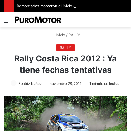
Remontadas marcaron el inicio del Campeonato de Invierno de Kartismo
Menú
Switch
B
Inicio
/
RALLY
RALLY
Rally Costa Rica 2012 : Ya
tiene fechas tentativas
Beatriz Nuñez
noviembre 28, 2011
1 minuto de lectura