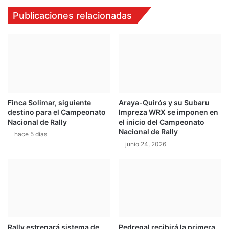
o
,
Publicaciones relacionadas
s
e
h
l
a
n
b
u
l
e
a
v
d
o
e
s
Finca Solimar, siguiente
Araya-Quirós y su Subaru
l
e
destino para el Campeonato
Impreza WRX se imponen en
e
d
Nacional de Rally
el inicio del Campeonato
v
á
Nacional de Rally
hace 5 días
e
n
junio 24, 2026
n
l
t
l
o
e
y
g
g
a
e
a
n
l
e
p
Rally estrenará sistema de
Pedregal recibirá la primera