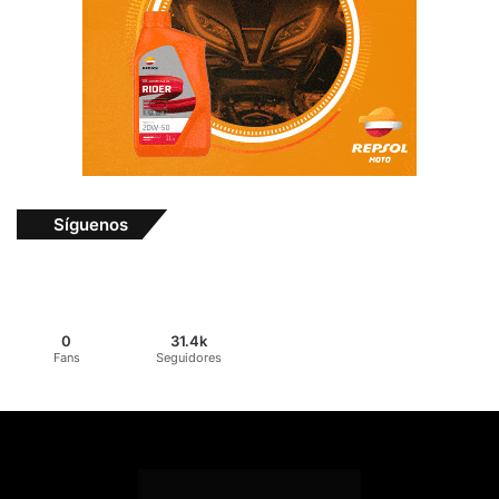
Síguenos
0
31.4k
Fans
Seguidores