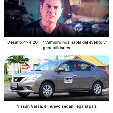
s
a
f
i
o
4
x
4
Desafio 4x4 2011 : Vampiro nos habla del evento y
2
generalidades
0
1
N
1
i
:
s
V
s
a
a
m
n
p
V
i
e
r
r
o
s
Nissan Versa, el nuevo sedán llega al país
n
a