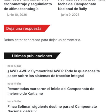
r
a
cronometraje y seguimiento
fecha del Campeonato
a
í
de última tecnología
Nacional de Rally
l
s
junio 10, 2026
junio 9, 2026
i
d
a
Deja una respuesta
d
e
Debes estar conectado para dejar un comentario.
s
Últimas publicaciones
hace 5 días
¿AWD, 4WD o Symmetrical AWD? Todo lo que necesita
saber sobre los sistemas de tracción integral
hace 5 días
Remontadas marcaron el inicio del Campeonato de
Invierno de Kartismo
hace 5 días
Finca Solimar, siguiente destino para el Campeonato
Nacional de Rally