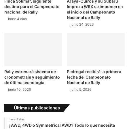
e
Finca Solimar, siguiente
Araya-Quirós y su Subaru
h
destino para el Campeonato
Impreza WRX se imponen en
n
A
Nacional de Rally
el inicio del Campeonato
i
f
Nacional de Rally
d
hace 4 días
r
junio 24, 2026
a
i
a
c
l
a
a
:
c
e
a
s
r
p
a
e
Rally estrenará sistema de
Pedregal recibirá la primera
v
r
cronometraje y seguimiento
fecha del Campeonato
a
a
de última tecnología
Nacional de Rally
n
n
junio 10, 2026
junio 9, 2026
a
z
d
a
e
e
Últimas publicaciones
l
n
D
l
hace 3 días
a
o
¿AWD, 4WD o Symmetrical AWD? Todo lo que necesita
k
s