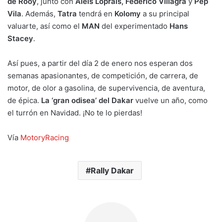
de Rooy
, junto con
Aleis Loprais, Federico Villagra
y
Pep
Vila
. Además,
Tatra
tendrá en
Kolomy
a su principal
valuarte, así como el
MAN
del experimentado
Hans
Stacey
.
Así pues, a partir del día 2 de enero nos esperan dos
semanas apasionantes, de competición, de carrera, de
motor, de olor a gasolina, de supervivencia, de aventura,
de épica.
La ‘gran odisea’ del Dakar
vuelve un año, como
el turrón en Navidad. ¡No te lo pierdas!
Vía
MotoryRacing
Rally Dakar