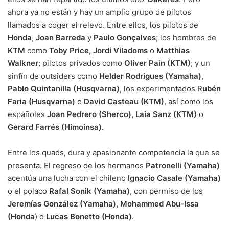
ahora ya no están y hay un amplio grupo de pilotos
llamados a coger el relevo. Entre ellos, los pilotos de
Honda
,
Joan Barreda
y
Paulo Gonçalves
; los hombres de
KTM
como
Toby Price, Jordi Viladoms
o
Matthias
Walkner
; pilotos privados como
Oliver Pain (KTM)
; y un
sinfín de outsiders como
Helder Rodrigues (Yamaha),
Pablo Quintanilla (Husqvarna)
, los experimentados R
ubén
Faria (Husqvarna)
o
David Casteau (KTM)
, así como los
españoles
Joan Pedrero (Sherco), Laia Sanz (KTM)
o
Gerard Farrés (Himoinsa)
.
Entre los quads, dura y apasionante competencia la que se
presenta. El regreso de los hermanos
Patronelli (Yamaha)
acentúa una lucha con el chileno
Ignacio Casale (Yamaha)
o el polaco
Rafal Sonik (Yamaha)
, con permiso de los
Jeremías González (Yamaha), Mohammed Abu-Issa
(Honda
) o
Lucas Bonetto (Honda)
.