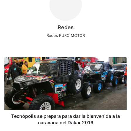
Redes
Redes PURO MOTOR
Siti
Fa
X
Ins
o
ce
tag
we
bo
ra
T
b
ok
m
e
c
n
ó
p
o
l
i
s
Tecnópolis se prepara para dar la bienvenida a la
s
caravana del Dakar 2016
e