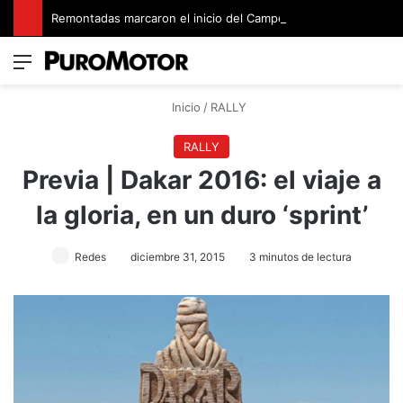
Remontadas marcaron el inicio del Campeonato de Invierno de Kartismo
Menú
Switch
B
Inicio
/
RALLY
RALLY
Previa | Dakar 2016: el viaje a
la gloria, en un duro ‘sprint’
Redes
diciembre 31, 2015
3 minutos de lectura