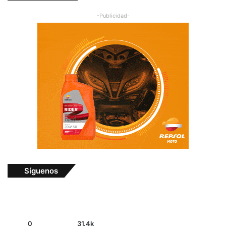
-Publicidad-
Síguenos
0
31.4k