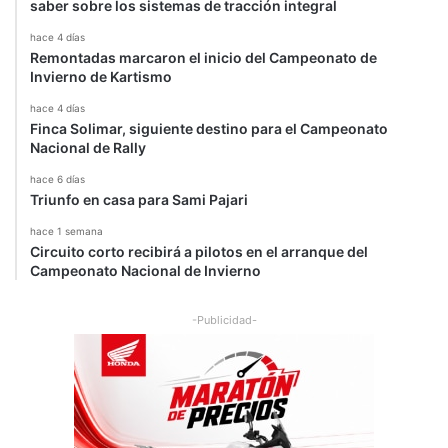
saber sobre los sistemas de tracción integral
a
c
r
hace 4 días
a
Remontadas marcaron el inicio del Campeonato de
2
m
Invierno de Kartismo
0
i
1
n
hace 4 días
6
o
Finca Solimar, siguiente destino para el Campeonato
s
Nacional de Rally
hace 6 días
Triunfo en casa para Sami Pajari
hace 1 semana
Circuito corto recibirá a pilotos en el arranque del
Campeonato Nacional de Invierno
-Publicidad-