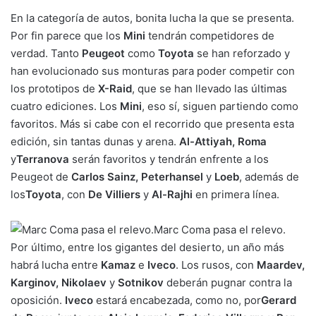
En la categoría de autos, bonita lucha la que se presenta.
Por fin parece que los
Mini
tendrán competidores de
verdad. Tanto
Peugeot
como
Toyota
se han reforzado y
han evolucionado sus monturas para poder competir con
los prototipos de
X-Raid
, que se han llevado las últimas
cuatro ediciones. Los
Mini
, eso sí, siguen partiendo como
favoritos. Más si cabe con el recorrido que presenta esta
edición, sin tantas dunas y arena.
Al-Attiyah, Roma
y
Terranova
serán favoritos y tendrán enfrente a los
Peugeot de
Carlos Sainz, Peterhansel
y
Loeb
, además de
los
Toyota
, con
De Villiers
y
Al-Rajhi
en primera línea.
Marc Coma pasa el relevo.
Por último, entre los gigantes del desierto, un año más
habrá lucha entre
Kamaz
e
Iveco
. Los rusos, con
Maardev,
Karginov, Nikolaev
y
Sotnikov
deberán pugnar contra la
oposición.
Iveco
estará encabezada, como no, por
Gerard