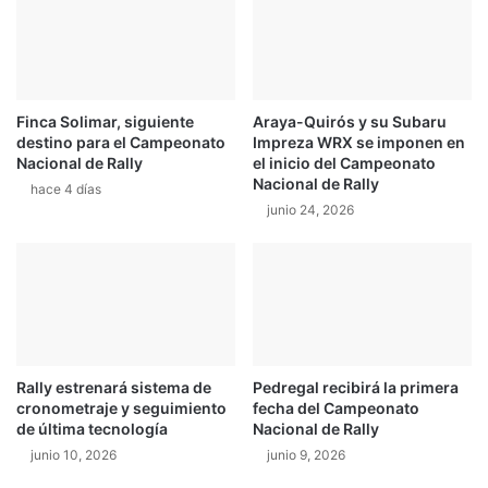
n
c
u
e
n
Finca Solimar, siguiente
Araya-Quirós y su Subaru
t
destino para el Campeonato
Impreza WRX se imponen en
r
Nacional de Rally
el inicio del Campeonato
o
Nacional de Rally
hace 4 días
c
junio 24, 2026
o
n
s
u
s
d
i
s
Rally estrenará sistema de
Pedregal recibirá la primera
t
cronometraje y seguimiento
fecha del Campeonato
r
de última tecnología
Nacional de Rally
i
junio 10, 2026
junio 9, 2026
b