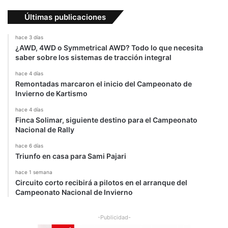
u
i
Últimas publicaciones
d
o
hace 3 días
r
¿AWD, 4WD o Symmetrical AWD? Todo lo que necesita
e
saber sobre los sistemas de tracción integral
s
hace 4 días
e
Remontadas marcaron el inicio del Campeonato de
n
Invierno de Kartismo
C
o
hace 4 días
s
Finca Solimar, siguiente destino para el Campeonato
t
Nacional de Rally
a
hace 6 días
R
Triunfo en casa para Sami Pajari
i
c
hace 1 semana
a
Circuito corto recibirá a pilotos en el arranque del
Campeonato Nacional de Invierno
-Publicidad-