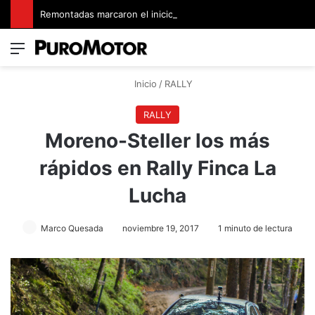
Remontadas marcaron el inicio del Campeonato de Invierno de Kartismo
Menú
Switch
B
Inicio
/
RALLY
RALLY
Moreno-Steller los más
rápidos en Rally Finca La
Lucha
Marco Quesada
noviembre 19, 2017
1 minuto de lectura