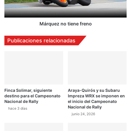
g
z
u
n
i
o
r
t
Márquez no tiene freno
á
i
e
e
Publicaciones relacionadas
n
n
e
e
l
f
C
r
a
e
m
n
p
o
e
Finca Solimar, siguiente
Araya-Quirós y su Subaru
o
destino para el Campeonato
Impreza WRX se imponen en
n
Nacional de Rally
el inicio del Campeonato
a
Nacional de Rally
hace 3 días
t
junio 24, 2026
o
d
e