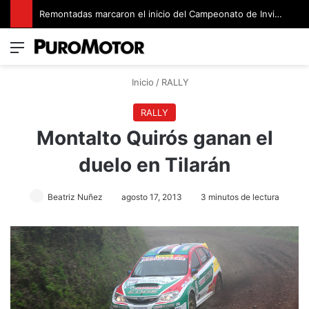
Finca Solimar, siguiente destino para el Campeonato Nacional de Rally
Menú
Switch
B
Inicio
/
RALLY
RALLY
Montalto Quirós ganan el
duelo en Tilarán
Beatriz Nuñez
agosto 17, 2013
3 minutos de lectura