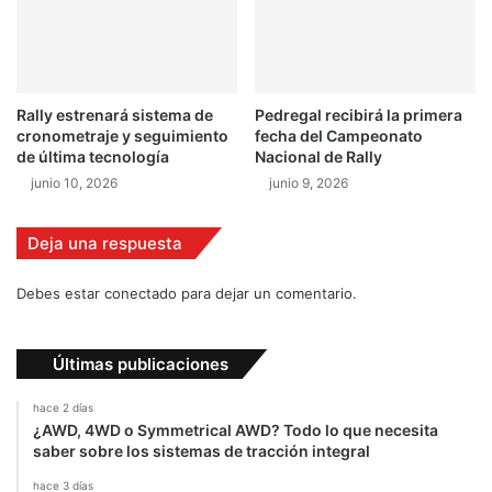
S
u
p
e
r
Rally estrenará sistema de
Pedregal recibirá la primera
B
cronometraje y seguimiento
fecha del Campeonato
i
de última tecnología
Nacional de Rally
k
junio 10, 2026
junio 9, 2026
e
s
Deja una respuesta
Debes estar conectado para dejar un comentario.
Últimas publicaciones
hace 2 días
¿AWD, 4WD o Symmetrical AWD? Todo lo que necesita
saber sobre los sistemas de tracción integral
hace 3 días