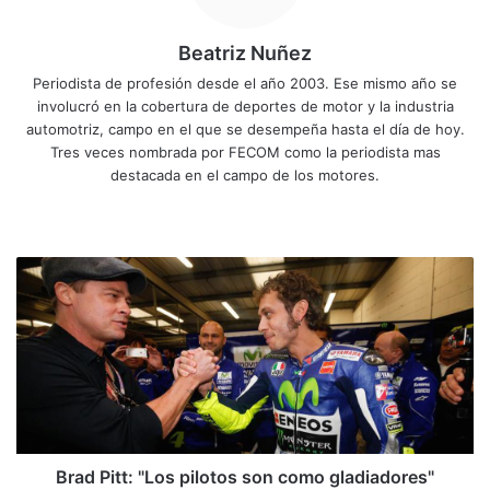
Beatriz Nuñez
Periodista de profesión desde el año 2003. Ese mismo año se
involucró en la cobertura de deportes de motor y la industria
automotriz, campo en el que se desempeña hasta el día de hoy.
Tres veces nombrada por FECOM como la periodista mas
destacada en el campo de los motores.
Siti
Fa
X
Yo
Ins
o
ce
uT
tag
we
bo
ub
ra
B
b
ok
e
m
r
a
d
P
i
t
t
:
"
Brad Pitt: "Los pilotos son como gladiadores"