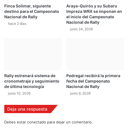
a
Finca Solimar, siguiente
Araya-Quirós y su Subaru
a
b
destino para el Campeonato
Impreza WRX se imponen en
d
e
Nacional de Rally
el inicio del Campeonato
o
r
Nacional de Rally
hace 2 días
r
u
junio 24, 2026
e
n
s
a
"
b
a
t
a
l
l
Rally estrenará sistema de
Pedregal recibirá la primera
a
cronometraje y seguimiento
fecha del Campeonato
r
de última tecnología
Nacional de Rally
e
junio 10, 2026
junio 9, 2026
ñ
i
d
Deja una respuesta
a
c
Debes estar conectado para dejar un comentario.
o