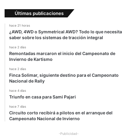
n
N
Últimas publicaciones
i
c
hace 21 horas
o
¿AWD, 4WD o Symmetrical AWD? Todo lo que necesita
"
saber sobre los sistemas de tracción integral
hace 2 días
Remontadas marcaron el inicio del Campeonato de
Invierno de Kartismo
hace 2 días
Finca Solimar, siguiente destino para el Campeonato
Nacional de Rally
hace 4 días
Triunfo en casa para Sami Pajari
hace 7 días
Circuito corto recibirá a pilotos en el arranque del
Campeonato Nacional de Invierno
-Publicidad-