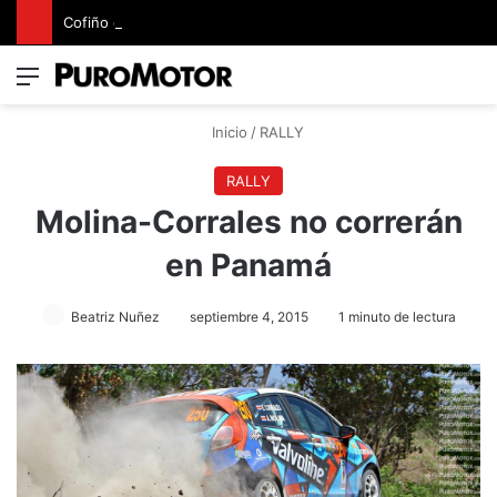
Cofiño eleva su apuesta premium con la representación exclusiva de Jaguar Land Rover en Costa Rica
Menú
Switch
B
Inicio
/
RALLY
RALLY
Molina-Corrales no correrán
en Panamá
Beatriz Nuñez
septiembre 4, 2015
1 minuto de lectura