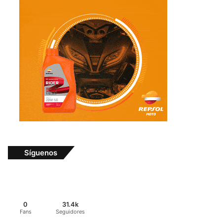
Síguenos
0
31.4k
Fans
Seguidores