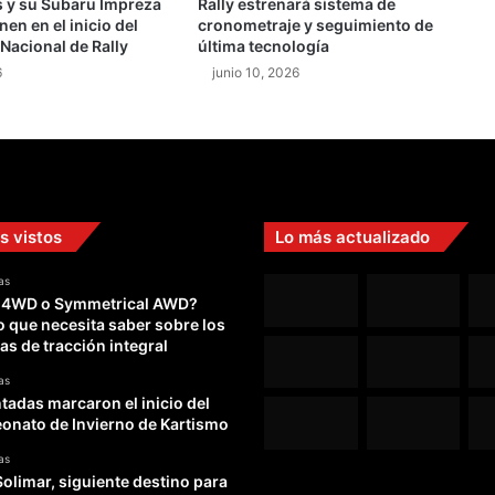
 y su Subaru Impreza
Rally estrenará sistema de
a
n en el inicio del
cronometraje y seguimiento de
i
acional de Rally
última tecnología
n
6
junio 10, 2026
z
s
e
l
l
e
v
s vistos
Lo más actualizado
a
l
as
a
 4WD o Symmetrical AWD?
v
o que necesita saber sobre los
i
as de tracción integral
c
t
as
o
adas marcaron el inicio del
r
nato de Invierno de Kartismo
i
as
a
Solimar, siguiente destino para