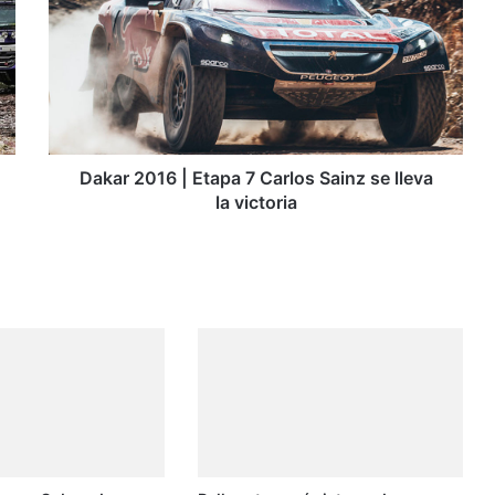
k
a
r
2
0
1
6
|
Dakar 2016 | Etapa 7 Carlos Sainz se lleva
E
la victoria
t
a
p
a
7
C
a
r
l
o
s
S