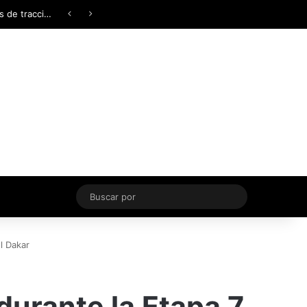
Facebook
X
YouTube
Instagram
TikTok
Acceso
Switch skin
Buscar
por
el Dakar
 durante la Etapa 7