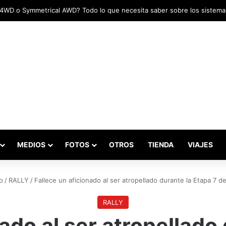
adas marcaron el inicio del Campeonato de Invierno de Kartismo
MEDIOS
FOTOS
OTROS
TIENDA
VIAJES
o
/
RALLY
/
Fallece un aficionado al ser atropellado durante la Etapa 7 d
RALLY
ado al ser atropellado