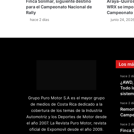
Finca Solimar, siguiente destino
Araya-Quirós
i
para el Campeonato Nacional de
WRX se impone
m
Rally
Campeonato N
a
hace 2 días
junio 24, 202
e
t
a
p
a
Los má
hace 2 dí
¿AWD,
Todo l
sistem
Grupo Puro Motor S.A es el mayor grupo
hace 2 dí
de medios de Costa Rica dedicado a la
Remont
cobertura de los temas de la Industria
Campeo
Automotriz y los Deportes de Motor desde
el año 2007. La Revista Puro Motor, revista
hace 2 dí
oficial de Expomovil desde el año 2009.
Finca 