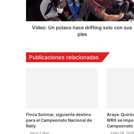
:
U
n
p
o
Video: Un polaco hace drifting solo con sus
l
pies
a
c
o
Publicaciones relacionadas
h
a
c
e
d
r
i
f
t
Finca Solimar, siguiente destino
Araya-Quirós
i
para el Campeonato Nacional de
WRX se impone
n
Rally
Campeonato N
g
hace 2 días
junio 24, 202
s