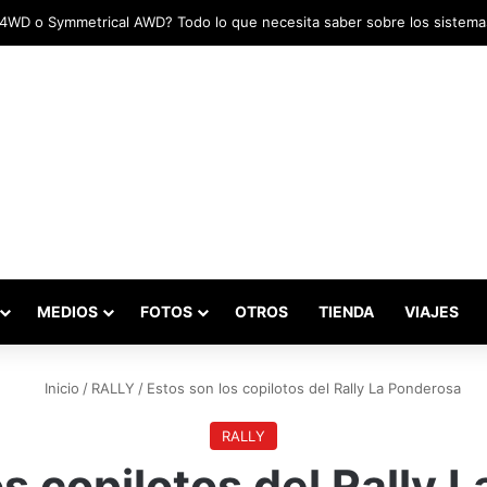
adas marcaron el inicio del Campeonato de Invierno de Kartismo
MEDIOS
FOTOS
OTROS
TIENDA
VIAJES
Inicio
/
RALLY
/
Estos son los copilotos del Rally La Ponderosa
RALLY
os copilotos del Rally 