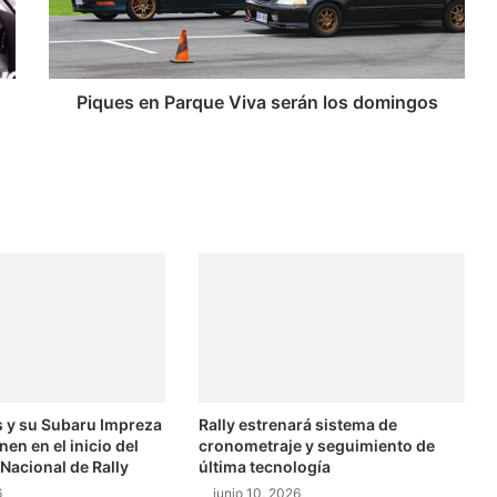
s
e
n
P
a
Piques en Parque Viva serán los domingos
r
q
u
e
V
i
v
a
s
e
r
á
n
 y su Subaru Impreza
Rally estrenará sistema de
l
n en el inicio del
cronometraje y seguimiento de
o
acional de Rally
última tecnología
s
6
junio 10, 2026
d