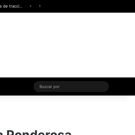
Facebook
X
YouTube
Instagram
TikTok
Acceso
Switch skin
Buscar
por
La Ponderosa