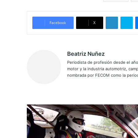
LinkedIn
Skype
Facebook
X
Beatriz Nuñez
Periodista de profesión desde el añ
motor y la industria automotriz, ca
nombrada por FECOM como la period
Siti
Fa
X
Yo
Ins
o
ce
uT
tag
we
bo
ub
ra
b
ok
e
m
V
i
d
e
o