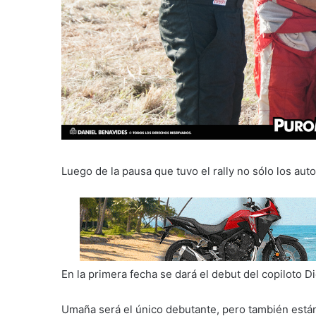
Luego de la pausa que tuvo el rally no sólo los aut
En la primera fecha se dará el debut del copiloto
Umaña será el único debutante, pero también están