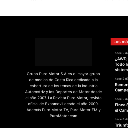
o
l
o
c
o
n
Los má
s
u
hace 2 dí
s
¿AWD,
p
Todo l
i
sistem
e
Grupo Puro Motor S.A es el mayor grupo
s
hace 2 dí
de medios de Costa Rica dedicado a la
Remont
cobertura de los temas de la Industria
Campeo
Automotriz y los Deportes de Motor desde
el año 2007. La Revista Puro Motor, revista
hace 2 dí
oficial de Expomovil desde el año 2009.
Finca 
Además Puro Motor TV, Puro Motor FM y
el Cam
PuroMotor.com
hace 4 dí
Triunf
Facebook
X
YouTube
Instagram
TikTok