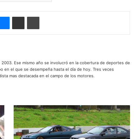
Messenger
Compartir por correo electrónico
Imprimir
o 2003. Ese mismo año se involucró en la cobertura de deportes de
mpo en el que se desempeña hasta el día de hoy. Tres veces
ista mas destacada en el campo de los motores.
P
i
q
u
e