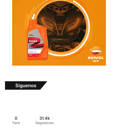
Síguenos
0
31.4k
Fans
Seguidores