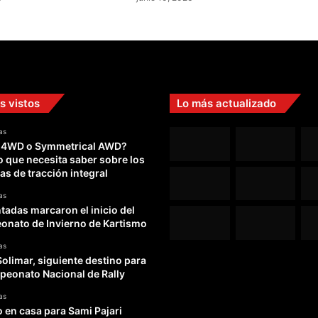
o
m
i
n
g
o
s vistos
Lo más actualizado
s
as
 4WD o Symmetrical AWD?
o que necesita saber sobre los
as de tracción integral
as
adas marcaron el inicio del
nato de Invierno de Kartismo
as
Solimar, siguiente destino para
peonato Nacional de Rally
as
o en casa para Sami Pajari