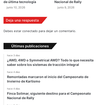
e
de última tecnología
Nacional de Rally
o
s
junio 10, 2026
junio 9, 2026
l
e
s
Deja una respuesta
Debes estar conectado para dejar un comentario.
Últimas publicaciones
hace 3 días
¿AWD, 4WD o Symmetrical AWD? Todo lo que necesita
saber sobre los sistemas de tracción integral
hace 4 días
Remontadas marcaron el inicio del Campeonato de
Invierno de Kartismo
hace 4 días
Finca Solimar, siguiente destino para el Campeonato
Nacional de Rally