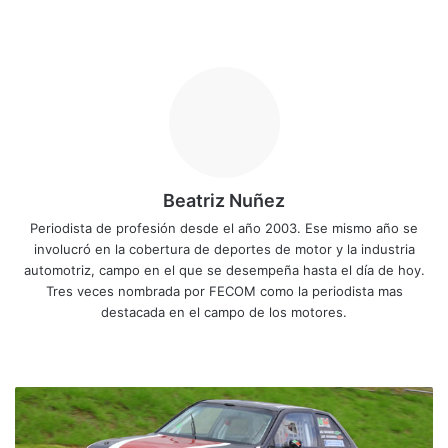
Beatriz Nuñez
Periodista de profesión desde el año 2003. Ese mismo año se
involucró en la cobertura de deportes de motor y la industria
automotriz, campo en el que se desempeña hasta el día de hoy.
Tres veces nombrada por FECOM como la periodista mas
destacada en el campo de los motores.
Siti
Fa
X
Yo
Ins
o
ce
uT
tag
we
bo
ub
ra
C
b
ok
e
m
o
p