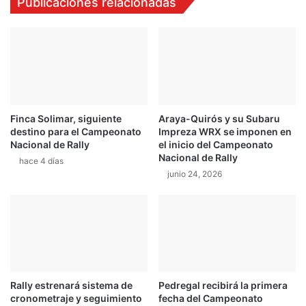
Publicaciones relacionadas
s
d
a
r
M
á
u
t
ñ
r
i
e
z
s
y
b
Finca Solimar, siguiente
Araya-Quirós y su Subaru
H
a
destino para el Campeonato
Impreza WRX se imponen en
e
j
Nacional de Rally
el inicio del Campeonato
r
a
Nacional de Rally
hace 4 días
n
s
junio 24, 2026
a
i
n
m
d
p
e
o
z
r
M
t
i
a
é
n
Rally estrenará sistema de
Pedregal recibirá la primera
r
t
cronometraje y seguimiento
fecha del Campeonato
c