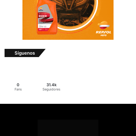
Síguenos
0
31.4k
Fans
Seguidores