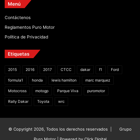
Menú
Contáctenos
Reglamentos Puro Motor
Política de Privacidad
Etiquetas
2015
2016
2017
CTCC
dakar
f1
Ford
formula1
honda
lewis hamilton
marc marquez
Motocross
motogp
Parque Viva
puromotor
Rally Dakar
Toyota
wrc
© Copyright 2026, Todos los derechos reservados |
Grupo
Puro Motor | Powered by
Click Digital