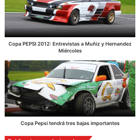
a
P
E
P
S
I
2
Copa PEPSI 2012: Entrevistas a Muñiz y Hernandez
0
Miércoles
1
2
C
:
o
E
p
n
a
t
P
r
e
e
p
v
s
i
i
s
t
Copa Pepsi tendrá tres bajas importantes
t
e
a
n