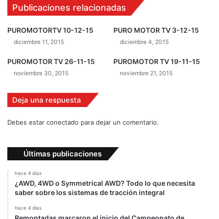
Publicaciones relacionadas
o
o
M
d
o
a
PUROMOTORTV 10-12-15
PURO MOTOR TV 3-12-15
t
r
diciembre 11, 2015
diciembre 4, 2015
o
á
r
l
PUROMOTOR TV 26-11-15
PUROMOTOR TV 19-11-15
a
a
noviembre 30, 2015
noviembre 21, 2015
n
s
a
a
Deja una respuesta
l
l
i
i
z
d
Debes estar conectado para dejar un comentario.
a
a
e
e
l
n
Últimas publicaciones
n
l
u
a
hace 4 días
e
¿AWD, 4WD o Symmetrical AWD? Todo lo que necesita
s
saber sobre los sistemas de tracción integral
v
2
o
4
hace 4 días
B
h
Remontadas marcaron el inicio del Campeonato de