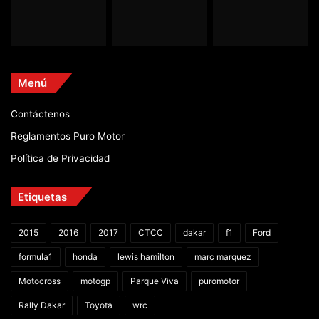
Menú
Contáctenos
Reglamentos Puro Motor
Política de Privacidad
Etiquetas
2015
2016
2017
CTCC
dakar
f1
Ford
formula1
honda
lewis hamilton
marc marquez
Motocross
motogp
Parque Viva
puromotor
Rally Dakar
Toyota
wrc