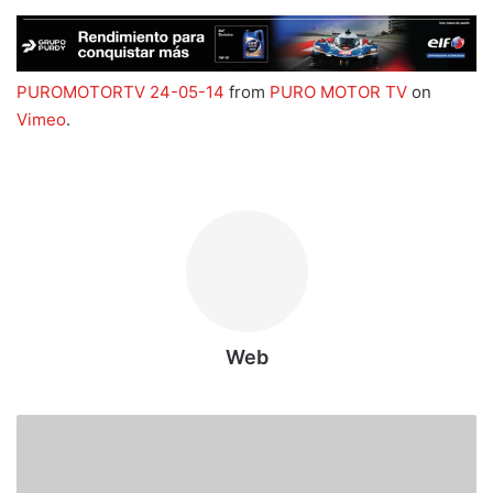
PUROMOTORTV 24-05-14
from
PURO MOTOR TV
on
Vimeo
.
Web
N
u
e