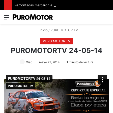
Remontadas marcaron el inicio del Campeonato de Invierno de Kartismo
Menú
Switch
B
Inicio
/
PURO MOTOR TV
PURO MOTOR TV
PUROMOTORTV 24-05-14
Web
mayo 27, 2014
1 minuto de lectura