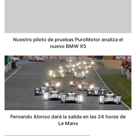
s
t
r
o
p
i
l
Nuestro piloto de pruebas PuroMotor analiza el
o
nuevo BMW X5
t
o
F
d
e
e
r
p
n
r
a
u
n
e
d
b
o
a
A
s
l
Fernando Alonso dará la salida en las 24 horas de
P
o
Le Mans
u
n
r
s