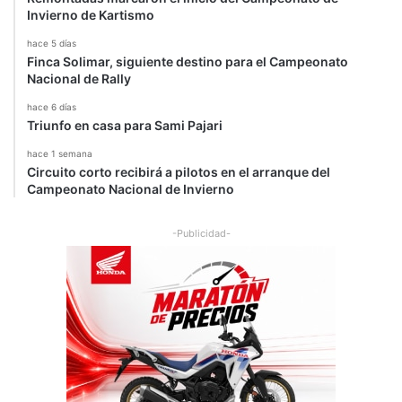
M
o
Invierno de Kartismo
W
r
hace 5 días
X
a
Finca Solimar, siguiente destino para el Campeonato
5
s
Nacional de Rally
d
e
hace 6 días
L
Triunfo en casa para Sami Pajari
e
hace 1 semana
M
Circuito corto recibirá a pilotos en el arranque del
a
Campeonato Nacional de Invierno
n
s
-Publicidad-