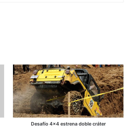
D
e
s
a
f
í
o
4
x
4
Desafío 4x4 estrena doble cráter
e