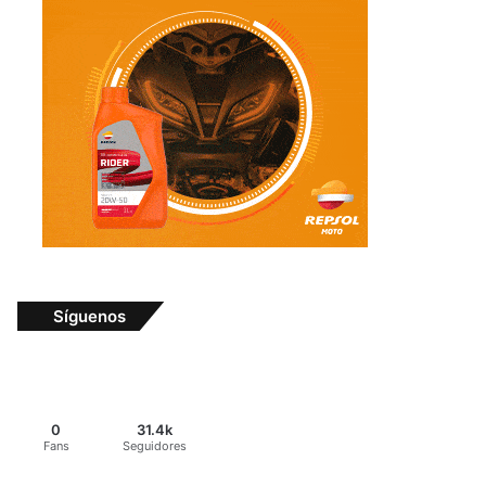
Síguenos
0
31.4k
Fans
Seguidores