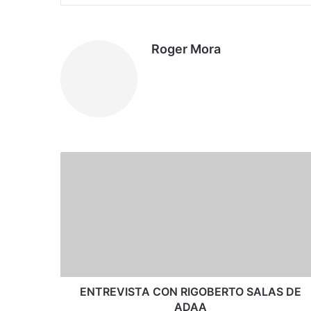
Roger Mora
E
N
T
R
E
V
I
S
T
A
ENTREVISTA CON RIGOBERTO SALAS DE
C
ADAA