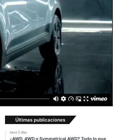
Últimas publicaciones
hace 2 días
¿AWD, 4WD o Symmetrical AWD? Todo lo que