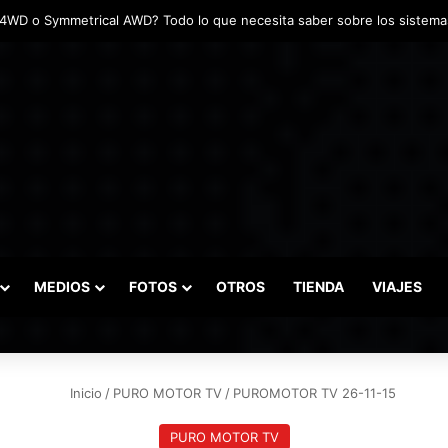
adas marcaron el inicio del Campeonato de Invierno de Kartismo
MEDIOS
FOTOS
OTROS
TIENDA
VIAJES
Inicio
/
PURO MOTOR TV
/
PUROMOTOR TV 26-11-15
PURO MOTOR TV