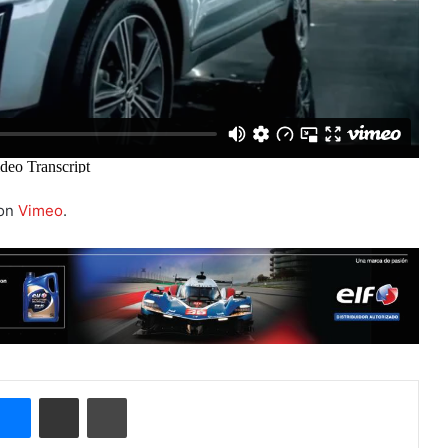
on
Vimeo
.
Messenger
Compartir por correo electrónico
Imprimir