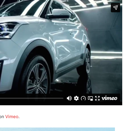
on
Vimeo
.