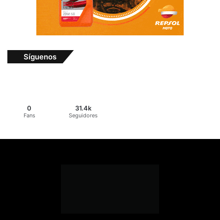
Síguenos
0
31.4k
Fans
Seguidores