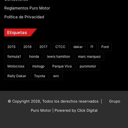
Reglamentos Puro Motor
Política de Privacidad
Etiquetas
2015
2016
2017
CTCC
dakar
f1
Ford
formula1
honda
lewis hamilton
marc marquez
Motocross
motogp
Parque Viva
puromotor
Rally Dakar
Toyota
wrc
© Copyright 2026, Todos los derechos reservados |
Grupo
Puro Motor | Powered by
Click Digital
Facebook
X
YouTube
Instagram
TikTok