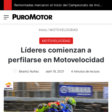
Remontadas marcaron el inicio del Campeonato de Invierno de Kartismo
Menú
Switch
B
Inicio
/
MOTOVELOCIDAD
MOTOVELOCIDAD
Líderes comienzan a
perfilarse en Motovelocidad
Beatriz Nuñez
abril 19, 2021
4 minutos de lectura