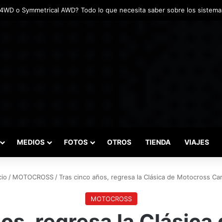
adas marcaron el inicio del Campeonato de Invierno de Kartismo
MEDIOS
FOTOS
OTROS
TIENDA
VIAJES
cio
/
MOTOCROSS
/
Tras cinco años, regresa la Clásica de Motocross C
MOTOCROSS
os, regresa la Clásic