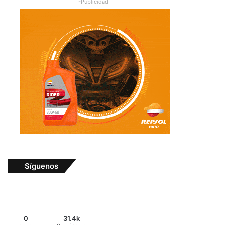
-Publicidad-
Síguenos
0
31.4k