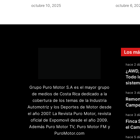
octubre 10, 2025
octubre 6, 20
Los má
hace 2 dí
¿AWD,
Todo l
sistem
Grupo Puro Motor S.A es el mayor grupo
hace 3 dí
de medios de Costa Rica dedicado a la
Remont
cobertura de los temas de la Industria
Campeo
Automotriz y los Deportes de Motor desde
el año 2007. La Revista Puro Motor, revista
hace 3 dí
oficial de Expomovil desde el año 2009.
Finca 
Además Puro Motor TV, Puro Motor FM y
el Cam
PuroMotor.com
hace 5 dí