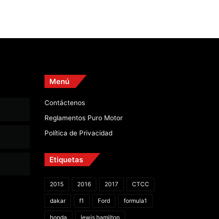
Menú
Contáctenos
Reglamentos Puro Motor
Política de Privacidad
Etiquetas
2015
2016
2017
CTCC
dakar
f1
Ford
formula1
honda
lewis hamilton