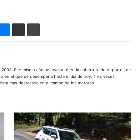
ype
Messenger
Compartir por correo electrónico
Imprimir
o 2003. Ese mismo año se involucró en la cobertura de deportes de
mpo en el que se desempeña hasta el día de hoy. Tres veces
ista mas destacada en el campo de los motores.
JAC
e-
JS4,
desempeño