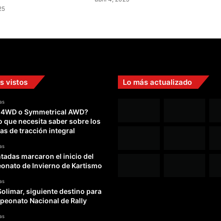
25
s vistos
Lo más actualizado
as
 4WD o Symmetrical AWD?
o que necesita saber sobre los
as de tracción integral
as
adas marcaron el inicio del
nato de Invierno de Kartismo
as
Solimar, siguiente destino para
peonato Nacional de Rally
as