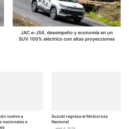
y
economía
en
un
SUV
100%
JAC e-JS4, desempeño y economía en un
eléctrico
SUV 100% eléctrico con altas proyecciones
con
altas
proyecciones
cón vuelve a
Suzuki regresa al Motocross
 nacionales e
Nacional
les
abril 4, 2025