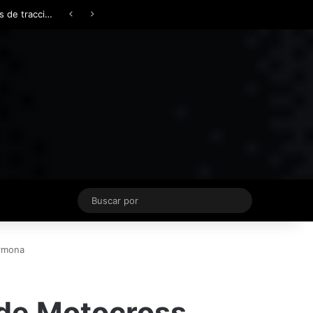
Facebook
X
YouTube
Instagram
TikTok
Acceso
Switch skin
Buscar
por
armona
a de Motocross