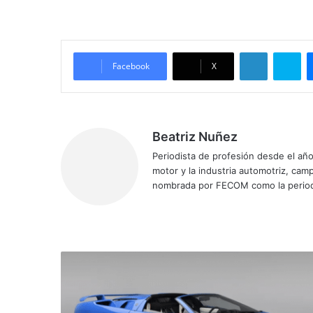
LinkedIn
Sk
Facebook
X
Beatriz Nuñez
Periodista de profesión desde el añ
motor y la industria automotriz, ca
nombrada por FECOM como la period
Sitio
Facebook
X
YouTube
Instagram
web
Lamborghini
Diablo
de
Donald