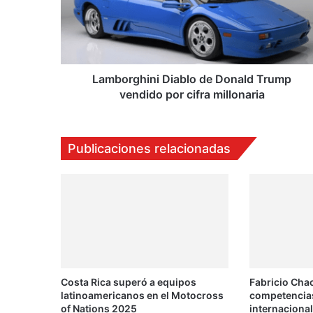
Trump
vendido
por
cifra
millonaria
Lamborghini Diablo de Donald Trump
vendido por cifra millonaria
Publicaciones relacionadas
Costa Rica superó a equipos
Fabricio Cha
latinoamericanos en el Motocross
competencias
of Nations 2025
internaciona