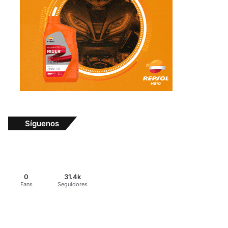
Síguenos
0
31.4k
Fans
Seguidores