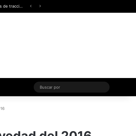
Facebook
X
YouTube
Instagram
TikTok
Acceso
Switch skin
Buscar
por
016
ovedad del 2016