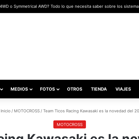
adas marcaron el inicio del Campeonato de Invierno de Kartismo
MEDIOS
FOTOS
OTROS
TIENDA
VIAJES
Inicio
/
MOTOCROSS
/
Team Ticos Racing Kawasaki es la novedad del 2
MOTOCROSS
ing Kawasaki es la n