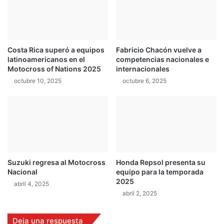
0
y
1
m
3
o
:
s
c
Costa Rica superó a equipos
Fabricio Chacón vuelve a
t
latinoamericanos en el
competencias nacionales e
a
r
Motocross of Nations 2025
internacionales
m
a
p
octubre 10, 2025
octubre 6, 2025
r
e
á
ó
,
n
a
c
d
o
e
r
m
o
á
Suzuki regresa al Motocross
Honda Repsol presenta su
n
s
Nacional
equipo para la temporada
a
,
2025
abril 4, 2025
d
u
abril 2, 2025
o
n
,
r
a
o
Deja una respuesta