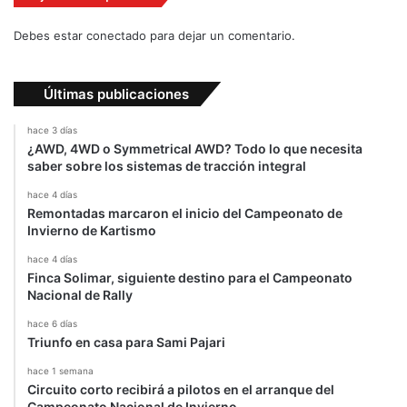
t
a
a
d
Debes estar conectado para dejar un comentario.
d
s
o
t
y
e
Últimas publicaciones
c
r
a
e
hace 3 días
s
n
¿AWD, 4WD o Symmetrical AWD? Todo lo que necesita
i
D
saber sobre los sistemas de tracción integral
f
e
hace 4 días
i
t
Remontadas marcaron el inicio del Campeonato de
n
r
Invierno de Kartismo
i
o
q
i
hace 4 días
u
t
Finca Solimar, siguiente destino para el Campeonato
i
Nacional de Rally
t
hace 6 días
a
Triunfo en casa para Sami Pajari
d
o
hace 1 semana
Circuito corto recibirá a pilotos en el arranque del
Campeonato Nacional de Invierno