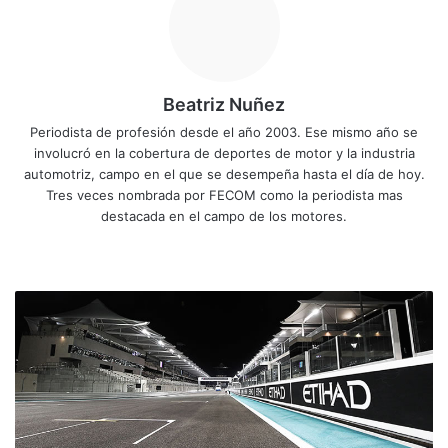
Beatriz Nuñez
Periodista de profesión desde el año 2003. Ese mismo año se
involucró en la cobertura de deportes de motor y la industria
automotriz, campo en el que se desempeña hasta el día de hoy.
Tres veces nombrada por FECOM como la periodista mas
destacada en el campo de los motores.
Siti
Fa
X
Yo
Ins
o
ce
uT
tag
we
bo
ub
ra
A
b
ok
e
m
r
t
í
c
u
l