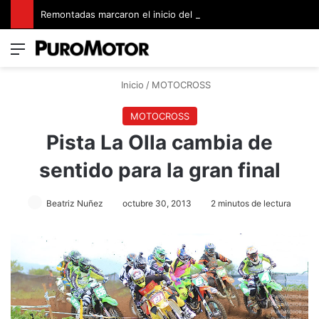
Remontadas marcaron el inicio del Campeonato de Invierno de Kartismo
Menú
Switch
B
Inicio
/
MOTOCROSS
MOTOCROSS
Pista La Olla cambia de
sentido para la gran final
Beatriz Nuñez
octubre 30, 2013
2 minutos de lectura