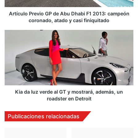
o
P
r
Artículo Previo GP de Abu Dhabi F1 2013: campeón
e
coronado, atado y casi finiquitado
v
i
K
o
i
G
a
P
d
d
a
e
l
A
u
b
z
u
v
D
e
Kia da luz verde al GT y mostrará, además, un
h
r
roadster en Detroit
a
d
b
e
Publicaciones relacionadas
i
a
F
l
1
G
2
T