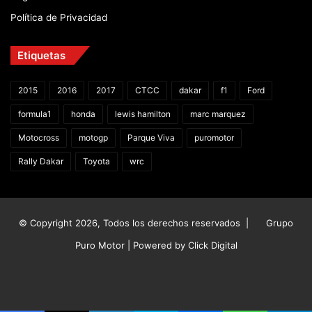
Política de Privacidad
Etiquetas
2015
2016
2017
CTCC
dakar
f1
Ford
formula1
honda
lewis hamilton
marc marquez
Motocross
motogp
Parque Viva
puromotor
Rally Dakar
Toyota
wrc
© Copyright 2026, Todos los derechos reservados |
Grupo
Puro Motor | Powered by
Click Digital
Facebook
X
YouTube
Instagram
TikTok