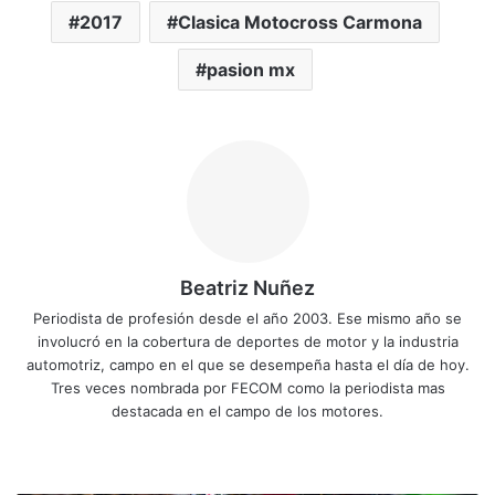
2017
Clasica Motocross Carmona
pasion mx
Beatriz Nuñez
Periodista de profesión desde el año 2003. Ese mismo año se
involucró en la cobertura de deportes de motor y la industria
automotriz, campo en el que se desempeña hasta el día de hoy.
Tres veces nombrada por FECOM como la periodista mas
destacada en el campo de los motores.
Siti
Fa
X
Yo
Ins
o
ce
uT
tag