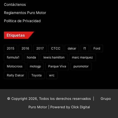
Contáctenos
Reglamentos Puro Motor
Política de Privacidad
Etiquetas
2015
2016
2017
CTCC
dakar
f1
Ford
formula1
honda
lewis hamilton
marc marquez
Motocross
motogp
Parque Viva
puromotor
Rally Dakar
Toyota
wrc
© Copyright 2026, Todos los derechos reservados |
Grupo
Puro Motor | Powered by
Click Digital