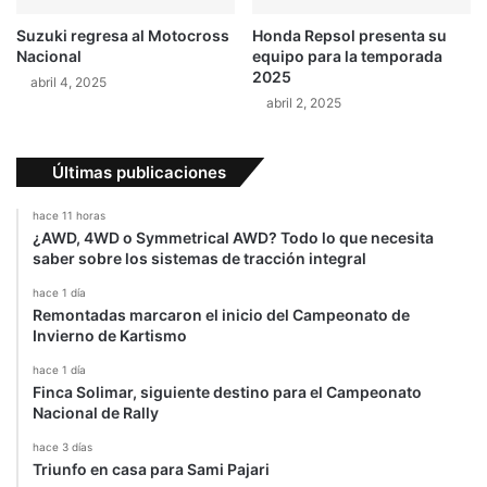
u
Suzuki regresa al Motocross
Honda Repsol presenta su
b
Nacional
equipo para la temporada
e
2025
abril 4, 2025
s
abril 2, 2025
r
e
g
Últimas publicaciones
r
e
hace 11 horas
s
¿AWD, 4WD o Symmetrical AWD? Todo lo que necesita
ó
saber sobre los sistemas de tracción integral
e
s
hace 1 día
Remontadas marcaron el inicio del Campeonato de
t
Invierno de Kartismo
e
2
hace 1 día
0
Finca Solimar, siguiente destino para el Campeonato
1
Nacional de Rally
7
hace 3 días
Triunfo en casa para Sami Pajari