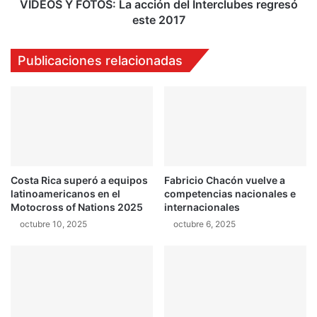
o
T
VIDEOS Y FOTOS: La acción del Interclubes regresó
t
O
este 2017
a
S
g
:
Publicaciones relacionadas
o
L
n
a
i
a
z
c
a
c
e
i
n
ó
M
n
i
Costa Rica superó a equipos
Fabricio Chacón vuelve a
d
latinoamericanos en el
competencias nacionales e
n
e
Motocross of Nations 2025
internacionales
n
l
e
octubre 10, 2025
octubre 6, 2025
I
a
n
p
t
o
e
l
r
i
c
s
l