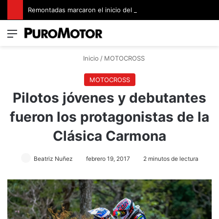
Remontadas marcaron el inicio del Campeonato de Invierno de Kartismo
Menú
Switch
B
Inicio
/
MOTOCROSS
MOTOCROSS
Pilotos jóvenes y debutantes
fueron los protagonistas de la
Clásica Carmona
Beatriz Nuñez
febrero 19, 2017
2 minutos de lectura