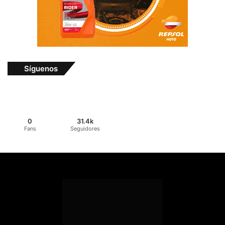
Síguenos
0
31.4k
Fans
Seguidores