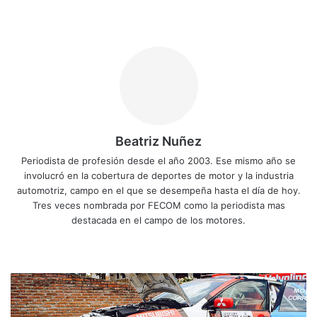
Beatriz Nuñez
Periodista de profesión desde el año 2003. Ese mismo año se
involucró en la cobertura de deportes de motor y la industria
automotriz, campo en el que se desempeña hasta el día de hoy.
Tres veces nombrada por FECOM como la periodista mas
destacada en el campo de los motores.
Siti
Fa
X
Yo
Ins
o
ce
uT
tag
we
bo
ub
ra
M
b
ok
e
m
o
l