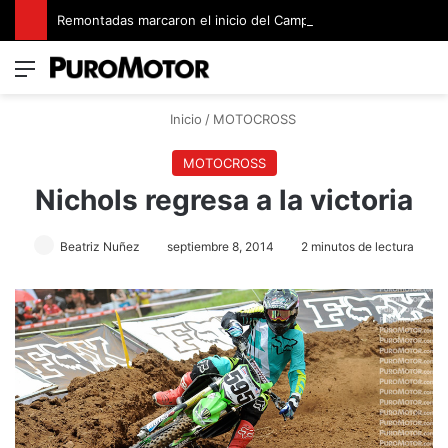
Remontadas marcaron el inicio del Campeonato de Invierno de Kartismo
Menú
Switch
B
Inicio
/
MOTOCROSS
MOTOCROSS
Nichols regresa a la victoria
Beatriz Nuñez
septiembre 8, 2014
2 minutos de lectura