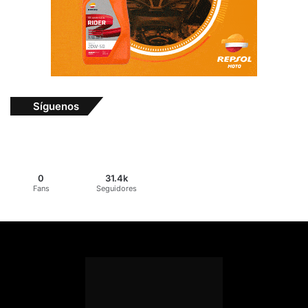
Síguenos
0
31.4k
Fans
Seguidores