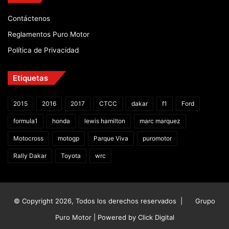
Contáctenos
Reglamentos Puro Motor
Política de Privacidad
Etiquetas
2015
2016
2017
CTCC
dakar
f1
Ford
formula1
honda
lewis hamilton
marc marquez
Motocross
motogp
Parque Viva
puromotor
Rally Dakar
Toyota
wrc
© Copyright 2026, Todos los derechos reservados |
Grupo
Puro Motor | Powered by
Click Digital