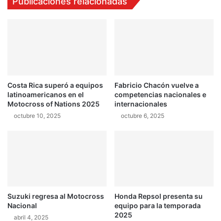
Publicaciones relacionadas
u
6
e
-
r
0
a
9
d
-
e
1
l
4
R
Costa Rica superó a equipos
Fabricio Chacón vuelve a
a
latinoamericanos en el
competencias nacionales e
l
Motocross of Nations 2025
internacionales
l
octubre 10, 2025
octubre 6, 2025
y
d
e
C
o
l
o
m
Suzuki regresa al Motocross
Honda Repsol presenta su
b
Nacional
equipo para la temporada
i
2025
abril 4, 2025
a