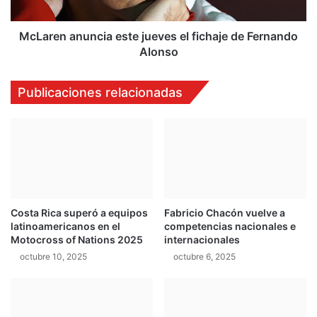
c
a
o
n
m
u
McLaren anuncia este jueves el fichaje de Fernando
p
n
Alonso
e
c
t
i
Publicaciones relacionadas
i
a
d
e
o
s
r
t
d
e
e
j
l
u
X
e
Costa Rica superó a equipos
Fabricio Chacón vuelve a
6
v
latinoamericanos en el
competencias nacionales e
e
Motocross of Nations 2025
internacionales
s
octubre 10, 2025
octubre 6, 2025
e
l
f
i