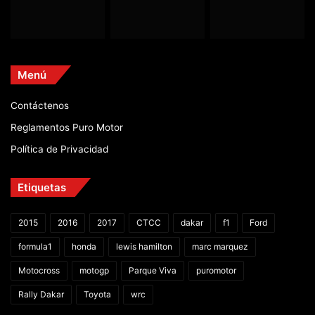
Menú
Contáctenos
Reglamentos Puro Motor
Política de Privacidad
Etiquetas
2015
2016
2017
CTCC
dakar
f1
Ford
formula1
honda
lewis hamilton
marc marquez
Motocross
motogp
Parque Viva
puromotor
Rally Dakar
Toyota
wrc