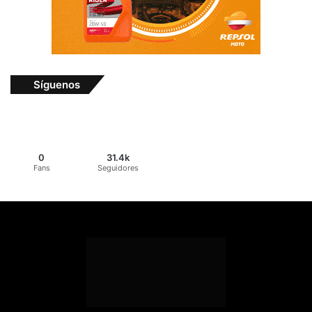
Síguenos
0
31.4k
Fans
Seguidores