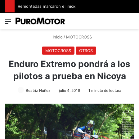
Remontadas marcaron el inicio del Campeonato de Invierno de Kartismo
Menú
Switch
B
Inicio
/
MOTOCROSS
MOTOCROSS
OTROS
Enduro Extremo pondrá a los
pilotos a prueba en Nicoya
Beatriz Nuñez
julio 4, 2019
1 minuto de lectura