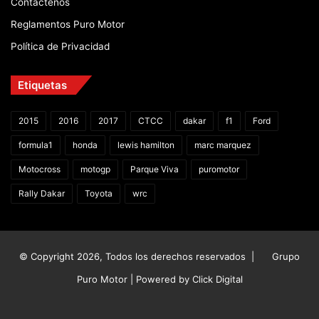
Contáctenos
Reglamentos Puro Motor
Política de Privacidad
Etiquetas
2015
2016
2017
CTCC
dakar
f1
Ford
formula1
honda
lewis hamilton
marc marquez
Motocross
motogp
Parque Viva
puromotor
Rally Dakar
Toyota
wrc
© Copyright 2026, Todos los derechos reservados |
Grupo
Puro Motor | Powered by
Click Digital
Facebook
X
YouTube
Instagram
TikTok