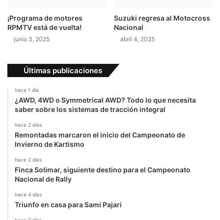
F
l
i
X
¡Programa de motores
Suzuki regresa al Motocross
l
7
RPMTV está de vuelta!
Nacional
a
junio 3, 2025
abril 4, 2025
d
e
l
Últimas publicaciones
f
i
hace 1 día
a
¿AWD, 4WD o Symmetrical AWD? Todo lo que necesita
saber sobre los sistemas de tracción integral
hace 2 días
Remontadas marcaron el inicio del Campeonato de
Invierno de Kartismo
hace 2 días
Finca Solimar, siguiente destino para el Campeonato
Nacional de Rally
hace 4 días
Triunfo en casa para Sami Pajari