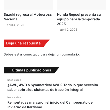
a
o
c
p
o
l
Suzuki regresa al Motocross
Honda Repsol presenta su
m
e
Nacional
equipo para la temporada
o
'
2025
abril 4, 2025
D
s
abril 2, 2025
o
C
o
h
h
o
Deja una respuesta
a
i
n
c
Debes estar conectado para dejar un comentario.
"
e
A
w
Últimas publicaciones
a
r
hace 3 días
d
¿AWD, 4WD o Symmetrical AWD? Todo lo que necesita
s
saber sobre los sistemas de tracción integral
"
hace 4 días
Remontadas marcaron el inicio del Campeonato de
Invierno de Kartismo