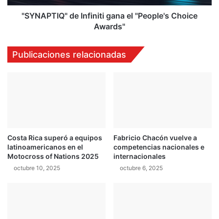
í
Q
b
"
"SYNAPTIQ" de Infiniti gana el "People's Choice
l
d
Awards"
e
e
s
I
Publicaciones relacionadas
u
n
p
f
e
i
r
n
a
i
r
t
a
i
u
g
n
Costa Rica superó a equipos
Fabricio Chacón vuelve a
a
latinoamericanos en el
competencias nacionales e
a
n
Motocross of Nations 2025
internacionales
l
a
e
octubre 10, 2025
octubre 6, 2025
e
y
l
e
"
n
P
d
e