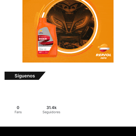
Síguenos
0
31.4k
Fans
Seguidores