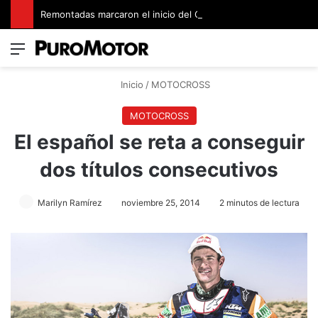
Remontadas marcaron el inicio del Campeonato de Invierno de Kartismo
Menú
Switch
B
Inicio
/
MOTOCROSS
MOTOCROSS
El español se reta a conseguir
dos títulos consecutivos
Marilyn Ramírez
noviembre 25, 2014
2 minutos de lectura