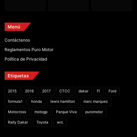
Menú
Contáctenos
Reglamentos Puro Motor
Política de Privacidad
Etiquetas
2015
2016
2017
CTCC
dakar
f1
Ford
formula1
honda
lewis hamilton
marc marquez
Motocross
motogp
Parque Viva
puromotor
Rally Dakar
Toyota
wrc