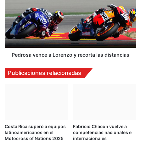
c
e
a
d
r
r
r
o
e
s
r
a
a
v
e
e
n
n
Pedrosa vence a Lorenzo y recorta las distancias
T
c
e
e
Publicaciones relacionadas
r
a
r
L
a
o
m
r
a
e
l
n
l
z
o
Costa Rica superó a equipos
Fabricio Chacón vuelve a
y
latinoamericanos en el
competencias nacionales e
r
Motocross of Nations 2025
internacionales
e