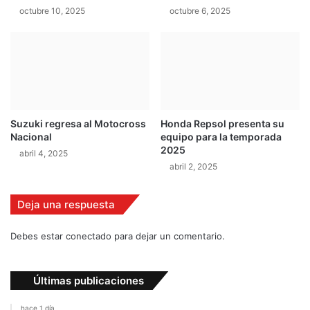
octubre 10, 2025
octubre 6, 2025
c
o
r
t
a
l
a
s
Suzuki regresa al Motocross
Honda Repsol presenta su
d
Nacional
equipo para la temporada
i
2025
abril 4, 2025
s
abril 2, 2025
t
a
n
Deja una respuesta
c
i
Debes estar conectado para dejar un comentario.
a
s
Últimas publicaciones
hace 1 día