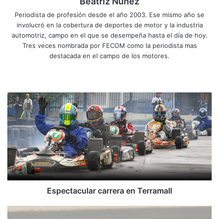
Beatriz Nuñez
Periodista de profesión desde el año 2003. Ese mismo año se
involucró en la cobertura de deportes de motor y la industria
automotriz, campo en el que se desempeña hasta el día de hoy.
Tres veces nombrada por FECOM como la periodista mas
destacada en el campo de los motores.
Siti
Fa
X
Yo
Ins
o
ce
uT
tag
we
bo
ub
ra
E
b
ok
e
m
s
p
e
c
t
a
c
u
l
Espectacular carrera en Terramall
a
r
P