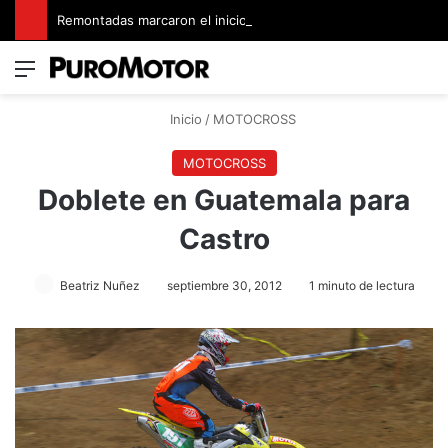
Remontadas marcaron el inicio del Campeonato de Invierno de Kartismo
Menú
Switch
B
Inicio
/
MOTOCROSS
MOTOCROSS
Doblete en Guatemala para
Castro
Beatriz Nuñez
septiembre 30, 2012
1 minuto de lectura