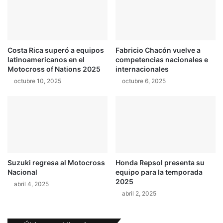
t
l
i
f
l
o
o
r
Costa Rica superó a equipos
Fabricio Chacón vuelve a
e
m
latinoamericanos en el
competencias nacionales e
n
a
Motocross of Nations 2025
internacionales
d
t
octubre 10, 2025
octubre 6, 2025
o
o
s
d
r
e
u
s
e
u
d
c
a
a
s
m
Suzuki regresa al Motocross
Honda Repsol presenta su
p
Nacional
equipo para la temporada
e
2025
abril 4, 2025
o
abril 2, 2025
n
a
t