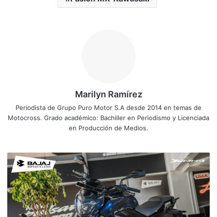
Marilyn Ramírez
Periodista de Grupo Puro Motor S.A desde 2014 en temas de
Motocross. Grado académico: Bachiller en Periodismo y Licenciada
en Producción de Medios.
B
a
j
a
j
D