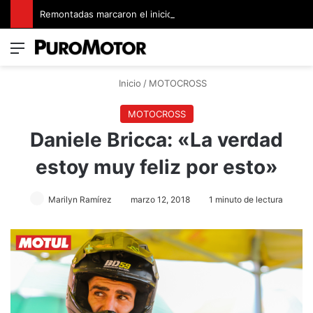
Remontadas marcaron el inicio del Campeonato de Invierno de Kartismo
Menú
Switch
B
Inicio
/
MOTOCROSS
MOTOCROSS
Daniele Bricca: «La verdad
estoy muy feliz por esto»
Marilyn Ramírez
marzo 12, 2018
1 minuto de lectura