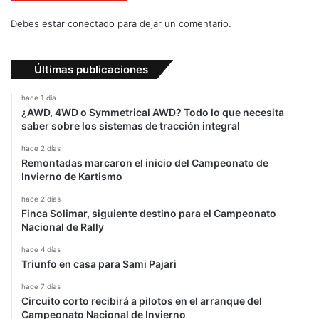
t
í
Debes estar conectado para dejar un comentario.
t
u
l
Últimas publicaciones
o
m
hace 1 día
u
¿AWD, 4WD o Symmetrical AWD? Todo lo que necesita
n
saber sobre los sistemas de tracción integral
d
hace 2 días
i
Remontadas marcaron el inicio del Campeonato de
a
Invierno de Kartismo
l
hace 2 días
Finca Solimar, siguiente destino para el Campeonato
Nacional de Rally
hace 4 días
Triunfo en casa para Sami Pajari
hace 7 días
Circuito corto recibirá a pilotos en el arranque del
Campeonato Nacional de Invierno