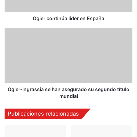
n
t
i
Ogier continúa líder en España
n
ú
O
a
g
l
i
í
e
d
r
e
-
r
I
e
n
n
g
E
r
Ogier-Ingrassia se han asegurado su segundo título
s
a
mundial
p
s
a
s
Publicaciones relacionadas
ñ
i
a
a
s
e