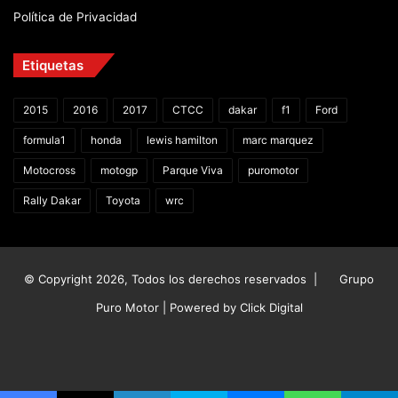
Política de Privacidad
Etiquetas
2015
2016
2017
CTCC
dakar
f1
Ford
formula1
honda
lewis hamilton
marc marquez
Motocross
motogp
Parque Viva
puromotor
Rally Dakar
Toyota
wrc
© Copyright 2026, Todos los derechos reservados |
Grupo
Puro Motor | Powered by
Click Digital
Facebook
X
YouTube
Instagram
TikTok