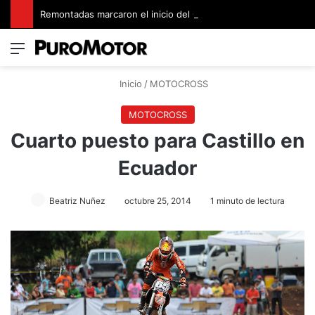
Remontadas marcaron el inicio del Campeonato de Invierno de Kartismo
Menú
Switch
B
Inicio
/
MOTOCROSS
MOTOCROSS
Cuarto puesto para Castillo en
Ecuador
Beatriz Nuñez
octubre 25, 2014
1 minuto de lectura