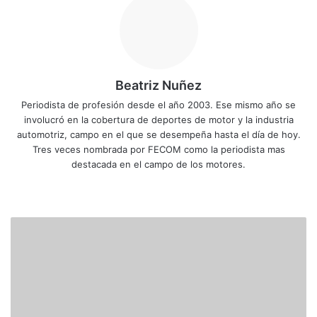
Beatriz Nuñez
Periodista de profesión desde el año 2003. Ese mismo año se
involucró en la cobertura de deportes de motor y la industria
automotriz, campo en el que se desempeña hasta el día de hoy.
Tres veces nombrada por FECOM como la periodista mas
destacada en el campo de los motores.
Siti
Fa
X
Yo
Ins
o
ce
uT
tag
we
bo
ub
ra
O
b
ok
e
m
g
i
e
r
c
o