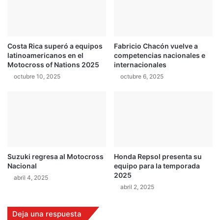
h
a
n
a
Costa Rica superó a equipos
Fabricio Chacón vuelve a
s
latinoamericanos en el
competencias nacionales e
e
Motocross of Nations 2025
internacionales
g
octubre 10, 2025
octubre 6, 2025
u
r
a
d
o
s
u
s
Suzuki regresa al Motocross
Honda Repsol presenta su
e
Nacional
equipo para la temporada
g
2025
abril 4, 2025
u
abril 2, 2025
n
d
o
Deja una respuesta