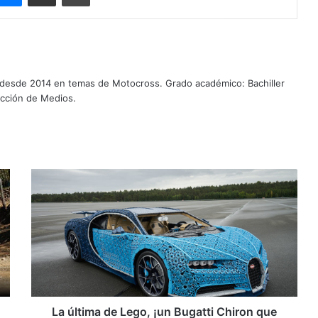
 desde 2014 en temas de Motocross. Grado académico: Bachiller
ucción de Medios.
L
a
ú
l
t
i
m
a
d
e
La última de Lego, ¡un Bugatti Chiron que