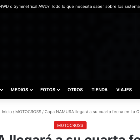
adas marcaron el inicio del Campeonato de Invierno de Kartismo
MEDIOS
FOTOS
OTROS
TIENDA
VIAJES
Inicio
/
MOTOCROSS
/
Copa NAMURA llegará a su cuarta fecha en La Ol
MOTOCROSS
legará a su cuarta fe