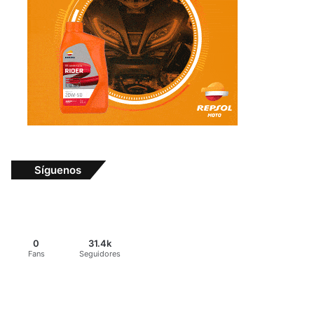
Síguenos
0
31.4k
Fans
Seguidores