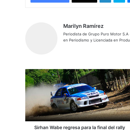
Marilyn Ramírez
Periodista de Grupo Puro Motor S.A
en Periodismo y Licenciada en Prod
S
i
r
h
a
n
W
a
b
e
Sirhan Wabe regresa para la final del rally