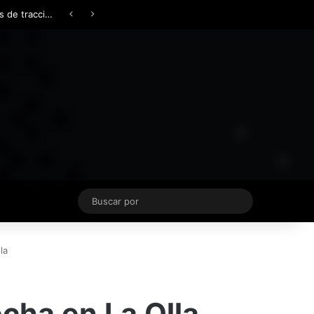
Facebook
X
YouTube
Instagram
TikTok
Acceso
Switch skin
Buscar
por
la
cha en La Olla