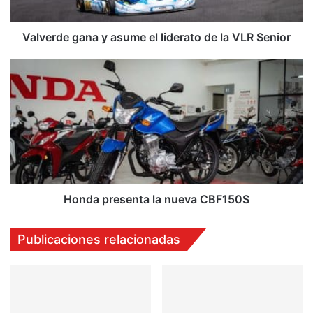
la
VLR
Senior
Valverde gana y asume el liderato de la VLR Senior
Honda
presenta
la
nueva
CBF150S
Honda presenta la nueva CBF150S
Publicaciones relacionadas