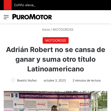
Cofiño eleva su apuesta premium con la representación exclusiva de Jaguar Land Rover en Costa Rica
Menú
Switch
B
Inicio
/
MOTOCROSS
MOTOCROSS
Adrián Robert no se cansa de
ganar y suma otro título
Latinoamericano
Beatriz Nuñez
octubre 3, 2023
2 minutos de lectura