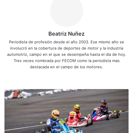
Beatriz Nuñez
Periodista de profesión desde el año 2003. Ese mismo año se
involucró en la cobertura de deportes de motor y la industria
automotriz, campo en el que se desempeña hasta el día de hoy.
Tres veces nombrada por FECOM como la periodista mas
destacada en el campo de los motores.
Sitio
Facebook
X
YouTube
Instagram
web
Valverde
gana
y
asume
el
liderato
de